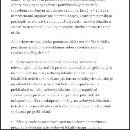
súbory cookies na vytváranie používateľských štatistík
spôsobom založeným na ochrane súkromia, ktorý je v súlade s
usmerneniami orgánov pre ochranu údajov, ktoré nám pomáhajú
pochopiť to, ako návštevníci používajú našu webovú lokalitu a
zlepšiť našu webovú lokalitu, produkty, služby a marketingové
úsilie.
Ak poskytnete svoj súhlas pomocou nižšie uvedeného tlačidla,
použijeme aj sledovacie/reklamné súbory cookies a súbory
cookies sociálnych sietí:
Sledovacie/reklamné súbory cookies na zobrazenie
relevantných reklám našich produktov a služieb prispôsobených
na mieru vám na našej webovej lokalite a na webových
lokalitách tretích strán vrátane platforiem sociálnych sietí, ako je
napríklad Facebook, a to na základe vášho správania pri
prehliadaní na našej webovej lokalite, ako je napríklad
zobrazovanie produktov a služieb, pridanie položiek do
nákupného košíka a zakúpené položky, na webových lokalitách
tretích strán a na základe vašich záujmov vyplývajúcich z tohto
správania pri prehliadaní.
Súbory cookies sociálnych sietí na poskytnutie možnosti
prezerania videí na našej webovej lokalite (napr. pomocou