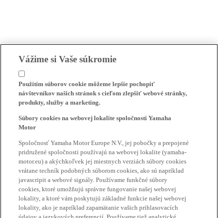
Vážime si Vaše súkromie
Použitím súborov cookie môžeme lepšie pochopiť
návštevníkov našich stránok s cieľom zlepšiť webové stránky,
produkty, služby a marketing.
Súbory cookies na webovej lokalite spoločnosti Yamaha
Motor
Spoločnosť Yamaha Motor Europe N.V., jej pobočky a prepojené
pridružené spoločnosti používajú na webovej lokalite (yamaha-
motor.eu) a akýchkoľvek jej miestnych verziách súbory cookies
vrátane techník podobných súborom cookies, ako sú napríklad
javascripit a webové signály. Používame funkčné súbory
cookies, ktoré umožňujú správne fungovanie našej webovej
lokality, a ktoré vám poskytujú základné funkcie našej webovej
lokality, ako je napríklad zapamätanie vašich prihlasovacích
údajov a jazykových preferencií. Používame tiež analytické