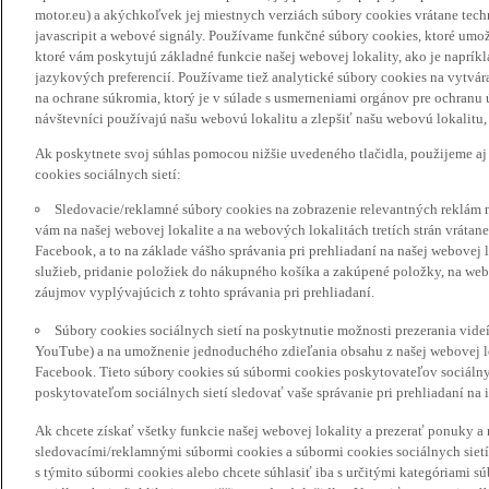
motor.eu) a akýchkoľvek jej miestnych verziách súbory cookies vrátane tec
javascripit a webové signály. Používame funkčné súbory cookies, ktoré umož
ktoré vám poskytujú základné funkcie našej webovej lokality, ako je naprík
jazykových preferencií. Používame tiež analytické súbory cookies na vytvá
na ochrane súkromia, ktorý je v súlade s usmerneniami orgánov pre ochranu
návštevníci používajú našu webovú lokalitu a zlepšiť našu webovú lokalitu, 
Ak poskytnete svoj súhlas pomocou nižšie uvedeného tlačidla, použijeme aj
cookies sociálnych sietí:
Sledovacie/reklamné súbory cookies na zobrazenie relevantných reklám 
vám na našej webovej lokalite a na webových lokalitách tretích strán vrátane 
Facebook, a to na základe vášho správania pri prehliadaní na našej webovej 
služieb, pridanie položiek do nákupného košíka a zakúpené položky, na webo
záujmov vyplývajúcich z tohto správania pri prehliadaní.
Súbory cookies sociálnych sietí na poskytnutie možnosti prezerania vide
YouTube) a na umožnenie jednoduchého zdieľania obsahu z našej webovej lok
Facebook. Tieto súbory cookies sú súbormi cookies poskytovateľov sociálnyc
poskytovateľom sociálnych sietí sledovať vaše správanie pri prehliadaní na i
Ak chcete získať všetky funkcie našej webovej lokality a prezerať ponuky 
sledovacími/reklamnými súbormi cookies a súbormi cookies sociálnych sietí 
s týmito súbormi cookies alebo chcete súhlasiť iba s určitými kategóriami s