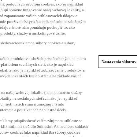
hník podobných súborom cookies, ako sú napríklad
ňujú správne fungovanie našej webovej lokality, a
lad zapamätanie vašich prihlasovacích údajov a
ranie používateľských štatistík spôsobom založeným
 údajov, ktoré nám pomáhajú pochopiť to, ako
produkty, služby a marketingové úsilie.
 sledovacie/reklamné súbory cookies a súbory
našich produktov a služieb prispôsobených na mieru
Nastavenia súborov
platforiem sociálnych sietí, ako je napríklad
lokalite, ako je napríklad zobrazovanie produktov a
vých lokalitách tretích strán a na základe vašich
í na našej webovej lokalite (napr. pomocou služby
ality na sociálnych sieťach, ako je napríklad
h sietí tretích strán a umožňujú týmto
nternete a používať ich na vlastné účely.
a reklamy prispôsobené vašim záujmom, súhlaste so
kliknutím na tlačidlo Súhlasím. Ak nechcete súhlasiť
úborov cookies (ako napríklad iba súbory cookies