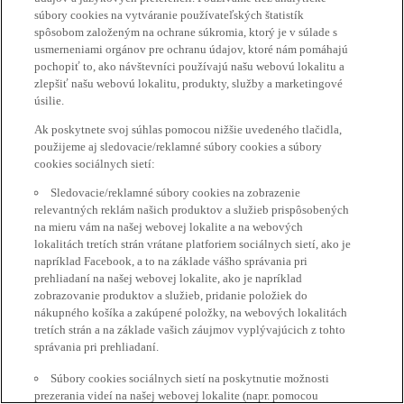
súbory cookies na vytváranie používateľských štatistík
spôsobom založeným na ochrane súkromia, ktorý je v súlade s
usmerneniami orgánov pre ochranu údajov, ktoré nám pomáhajú
pochopiť to, ako návštevníci používajú našu webovú lokalitu a
zlepšiť našu webovú lokalitu, produkty, služby a marketingové
úsilie.
Ak poskytnete svoj súhlas pomocou nižšie uvedeného tlačidla,
použijeme aj sledovacie/reklamné súbory cookies a súbory
cookies sociálnych sietí:
Sledovacie/reklamné súbory cookies na zobrazenie
relevantných reklám našich produktov a služieb prispôsobených
na mieru vám na našej webovej lokalite a na webových
lokalitách tretích strán vrátane platforiem sociálnych sietí, ako je
napríklad Facebook, a to na základe vášho správania pri
prehliadaní na našej webovej lokalite, ako je napríklad
zobrazovanie produktov a služieb, pridanie položiek do
nákupného košíka a zakúpené položky, na webových lokalitách
tretích strán a na základe vašich záujmov vyplývajúcich z tohto
správania pri prehliadaní.
Súbory cookies sociálnych sietí na poskytnutie možnosti
prezerania videí na našej webovej lokalite (napr. pomocou