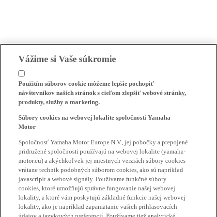
Vážime si Vaše súkromie
Použitím súborov cookie môžeme lepšie pochopiť
návštevníkov našich stránok s cieľom zlepšiť webové stránky,
produkty, služby a marketing.
Súbory cookies na webovej lokalite spoločnosti Yamaha
Motor
Spoločnosť Yamaha Motor Europe N.V., jej pobočky a prepojené
pridružené spoločnosti používajú na webovej lokalite (yamaha-
motor.eu) a akýchkoľvek jej miestnych verziách súbory cookies
vrátane techník podobných súborom cookies, ako sú napríklad
javascripit a webové signály. Používame funkčné súbory
cookies, ktoré umožňujú správne fungovanie našej webovej
lokality, a ktoré vám poskytujú základné funkcie našej webovej
lokality, ako je napríklad zapamätanie vašich prihlasovacích
údajov a jazykových preferencií. Používame tiež analytické