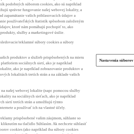
hník podobných súborom cookies, ako sú napríklad
ňujú správne fungovanie našej webovej lokality, a
lad zapamätanie vašich prihlasovacích údajov a
ranie používateľských štatistík spôsobom založeným
 údajov, ktoré nám pomáhajú pochopiť to, ako
produkty, služby a marketingové úsilie.
 sledovacie/reklamné súbory cookies a súbory
našich produktov a služieb prispôsobených na mieru
Nastavenia súborov
platforiem sociálnych sietí, ako je napríklad
lokalite, ako je napríklad zobrazovanie produktov a
vých lokalitách tretích strán a na základe vašich
í na našej webovej lokalite (napr. pomocou služby
ality na sociálnych sieťach, ako je napríklad
h sietí tretích strán a umožňujú týmto
nternete a používať ich na vlastné účely.
a reklamy prispôsobené vašim záujmom, súhlaste so
kliknutím na tlačidlo Súhlasím. Ak nechcete súhlasiť
úborov cookies (ako napríklad iba súbory cookies