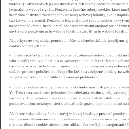
motor.eu) a akýchkoľvek jej miestnych verziách súbory cookies vrátane tec
javascripit a webové signály. Používame funkčné súbory cookies, ktoré umož
ktoré vám poskytujú základné funkcie našej webovej lokality, ako je naprík
jazykových preferencií. Používame tiež analytické súbory cookies na vytvá
na ochrane súkromia, ktorý je v súlade s usmerneniami orgánov pre ochranu
návštevníci používajú našu webovú lokalitu a zlepšiť našu webovú lokalitu, 
Ak poskytnete svoj súhlas pomocou nižšie uvedeného tlačidla, použijeme aj
cookies sociálnych sietí:
Sledovacie/reklamné súbory cookies na zobrazenie relevantných reklám 
vám na našej webovej lokalite a na webových lokalitách tretích strán vrátane 
Facebook, a to na základe vášho správania pri prehliadaní na našej webovej 
služieb, pridanie položiek do nákupného košíka a zakúpené položky, na webo
záujmov vyplývajúcich z tohto správania pri prehliadaní.
Súbory cookies sociálnych sietí na poskytnutie možnosti prezerania vide
YouTube) a na umožnenie jednoduchého zdieľania obsahu z našej webovej lok
Facebook. Tieto súbory cookies sú súbormi cookies poskytovateľov sociálnyc
poskytovateľom sociálnych sietí sledovať vaše správanie pri prehliadaní na i
Ak chcete získať všetky funkcie našej webovej lokality a prezerať ponuky 
sledovacími/reklamnými súbormi cookies a súbormi cookies sociálnych sietí 
s týmito súbormi cookies alebo chcete súhlasiť iba s určitými kategóriami s