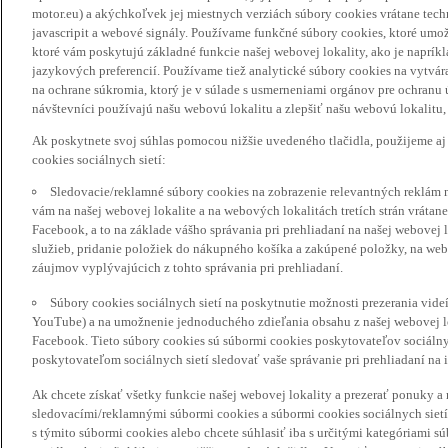
motor.eu) a akýchkoľvek jej miestnych verziách súbory cookies vrátane tec
javascripit a webové signály. Používame funkčné súbory cookies, ktoré umož
ktoré vám poskytujú základné funkcie našej webovej lokality, ako je naprík
jazykových preferencií. Používame tiež analytické súbory cookies na vytvá
na ochrane súkromia, ktorý je v súlade s usmerneniami orgánov pre ochranu
návštevníci používajú našu webovú lokalitu a zlepšiť našu webovú lokalitu, 
Ak poskytnete svoj súhlas pomocou nižšie uvedeného tlačidla, použijeme aj
cookies sociálnych sietí:
Sledovacie/reklamné súbory cookies na zobrazenie relevantných reklám 
vám na našej webovej lokalite a na webových lokalitách tretích strán vrátane 
Facebook, a to na základe vášho správania pri prehliadaní na našej webovej 
služieb, pridanie položiek do nákupného košíka a zakúpené položky, na webo
záujmov vyplývajúcich z tohto správania pri prehliadaní.
Súbory cookies sociálnych sietí na poskytnutie možnosti prezerania vide
YouTube) a na umožnenie jednoduchého zdieľania obsahu z našej webovej lok
Facebook. Tieto súbory cookies sú súbormi cookies poskytovateľov sociálnyc
poskytovateľom sociálnych sietí sledovať vaše správanie pri prehliadaní na i
Ak chcete získať všetky funkcie našej webovej lokality a prezerať ponuky 
sledovacími/reklamnými súbormi cookies a súbormi cookies sociálnych sietí 
s týmito súbormi cookies alebo chcete súhlasiť iba s určitými kategóriami s