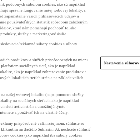
hník podobných súborom cookies, ako sú napríklad
ňujú správne fungovanie našej webovej lokality, a
lad zapamätanie vašich prihlasovacích údajov a
ranie používateľských štatistík spôsobom založeným
 údajov, ktoré nám pomáhajú pochopiť to, ako
produkty, služby a marketingové úsilie.
 sledovacie/reklamné súbory cookies a súbory
našich produktov a služieb prispôsobených na mieru
Nastavenia súborov
platforiem sociálnych sietí, ako je napríklad
lokalite, ako je napríklad zobrazovanie produktov a
vých lokalitách tretích strán a na základe vašich
í na našej webovej lokalite (napr. pomocou služby
ality na sociálnych sieťach, ako je napríklad
h sietí tretích strán a umožňujú týmto
nternete a používať ich na vlastné účely.
a reklamy prispôsobené vašim záujmom, súhlaste so
kliknutím na tlačidlo Súhlasím. Ak nechcete súhlasiť
úborov cookies (ako napríklad iba súbory cookies