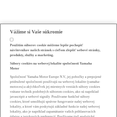
Vážime si Vaše súkromie
Použitím súborov cookie môžeme lepšie pochopiť
návštevníkov našich stránok s cieľom zlepšiť webové stránky,
produkty, služby a marketing.
Súbory cookies na webovej lokalite spoločnosti Yamaha
Motor
Spoločnosť Yamaha Motor Europe N.V., jej pobočky a prepojené
pridružené spoločnosti používajú na webovej lokalite (yamaha-
motor.eu) a akýchkoľvek jej miestnych verziách súbory cookies
vrátane techník podobných súborom cookies, ako sú napríklad
javascripit a webové signály. Používame funkčné súbory
cookies, ktoré umožňujú správne fungovanie našej webovej
lokality, a ktoré vám poskytujú základné funkcie našej webovej
lokality, ako je napríklad zapamätanie vašich prihlasovacích
údajov a jazykových preferencií. Používame tiež analytické