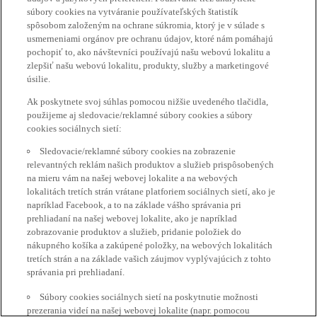
súbory cookies na vytváranie používateľských štatistík
spôsobom založeným na ochrane súkromia, ktorý je v súlade s
usmerneniami orgánov pre ochranu údajov, ktoré nám pomáhajú
pochopiť to, ako návštevníci používajú našu webovú lokalitu a
zlepšiť našu webovú lokalitu, produkty, služby a marketingové
úsilie.
Ak poskytnete svoj súhlas pomocou nižšie uvedeného tlačidla,
použijeme aj sledovacie/reklamné súbory cookies a súbory
cookies sociálnych sietí:
Sledovacie/reklamné súbory cookies na zobrazenie
relevantných reklám našich produktov a služieb prispôsobených
na mieru vám na našej webovej lokalite a na webových
lokalitách tretích strán vrátane platforiem sociálnych sietí, ako je
napríklad Facebook, a to na základe vášho správania pri
prehliadaní na našej webovej lokalite, ako je napríklad
zobrazovanie produktov a služieb, pridanie položiek do
nákupného košíka a zakúpené položky, na webových lokalitách
tretích strán a na základe vašich záujmov vyplývajúcich z tohto
správania pri prehliadaní.
Súbory cookies sociálnych sietí na poskytnutie možnosti
prezerania videí na našej webovej lokalite (napr. pomocou