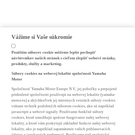
Vážime si Vaše súkromie
Použitím súborov cookie môžeme lepšie pochopiť
návštevníkov našich stránok s cieľom zlepšiť webové stránky,
produkty, služby a marketing.
Súbory cookies na webovej lokalite spoločnosti Yamaha
Motor
Spoločnosť Yamaha Motor Europe N.V., jej pobočky a prepojené
pridružené spoločnosti používajú na webovej lokalite (yamaha-
motor.eu) a akýchkoľvek jej miestnych verziách súbory cookies
vrátane techník podobných súborom cookies, ako sú napríklad
javascripit a webové signály. Používame funkčné súbory
cookies, ktoré umožňujú správne fungovanie našej webovej
lokality, a ktoré vám poskytujú základné funkcie našej webovej
lokality, ako je napríklad zapamätanie vašich prihlasovacích
údajov a jazykových preferencií. Používame tiež analytické