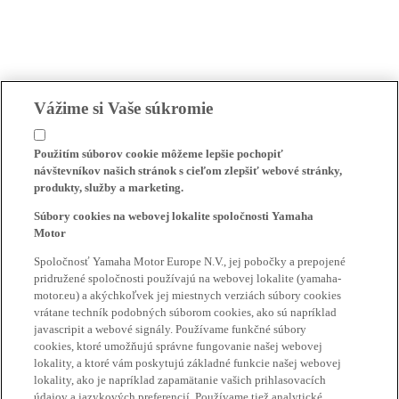
Vážime si Vaše súkromie
Použitím súborov cookie môžeme lepšie pochopiť
návštevníkov našich stránok s cieľom zlepšiť webové stránky,
produkty, služby a marketing.
Súbory cookies na webovej lokalite spoločnosti Yamaha
Motor
Spoločnosť Yamaha Motor Europe N.V., jej pobočky a prepojené
pridružené spoločnosti používajú na webovej lokalite (yamaha-
motor.eu) a akýchkoľvek jej miestnych verziách súbory cookies
vrátane techník podobných súborom cookies, ako sú napríklad
javascripit a webové signály. Používame funkčné súbory
cookies, ktoré umožňujú správne fungovanie našej webovej
lokality, a ktoré vám poskytujú základné funkcie našej webovej
lokality, ako je napríklad zapamätanie vašich prihlasovacích
údajov a jazykových preferencií. Používame tiež analytické