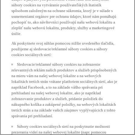
súbory cookies na vytváranie používateľských štatistík
spôsobom založeným na ochrane súkromia, ktorý je v súlade s
usmerneniami orgánov pre ochranu údajov, ktoré nám pomáhajú
pochopiť to, ako návštevníci používajú našu webovú lokalitu a
zlepšiť našu webovú lokalitu, produkty, služby a marketingové
úsilie.
Ak poskytnete svoj súhlas pomocou nižšie uvedeného tlačidla,
použijeme aj sledovacie/reklamné súbory cookies a súbory
cookies sociálnych sietí:
Sledovacie/reklamné súbory cookies na zobrazenie
relevantných reklám našich produktov a služieb prispôsobených
na mieru vám na našej webovej lokalite a na webových
lokalitách tretích strán vrátane platforiem sociálnych sietí, ako je
napríklad Facebook, a to na základe vášho správania pri
prehliadaní na našej webovej lokalite, ako je napríklad
zobrazovanie produktov a služieb, pridanie položiek do
nákupného košíka a zakúpené položky, na webových lokalitách
tretích strán a na základe vašich záujmov vyplývajúcich z tohto
správania pri prehliadaní.
Súbory cookies sociálnych sietí na poskytnutie možnosti
prezerania videí na našej webovej lokalite (napr. pomocou