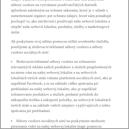
súbory cookies na vytváranie používateľských štatistík
spôsobom založeným na ochrane súkromia, ktorý je v súlade s
usmerneniami orgánov pre ochranu údajov, ktoré nám pomáhajú
pochopiť to, ako návštevníci používajú našu webovú lokalitu a
zlepšiť našu webovú lokalitu, produkty, služby a marketingové
úsilie.
Ak poskytnete svoj súhlas pomocou nižšie uvedeného tlačidla,
použijeme aj sledovacie/reklamné súbory cookies a súbory
cookies sociálnych sietí:
Sledovacie/reklamné súbory cookies na zobrazenie
relevantných reklám našich produktov a služieb prispôsobených
na mieru vám na našej webovej lokalite a na webových
lokalitách tretích strán vrátane platforiem sociálnych sietí, ako je
napríklad Facebook, a to na základe vášho správania pri
prehliadaní na našej webovej lokalite, ako je napríklad
zobrazovanie produktov a služieb, pridanie položiek do
nákupného košíka a zakúpené položky, na webových lokalitách
tretích strán a na základe vašich záujmov vyplývajúcich z tohto
správania pri prehliadaní.
Súbory cookies sociálnych sietí na poskytnutie možnosti
prezerania videí na našej webovej lokalite (napr. pomocou