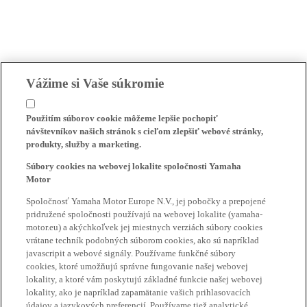
Vážime si Vaše súkromie
Použitím súborov cookie môžeme lepšie pochopiť
návštevníkov našich stránok s cieľom zlepšiť webové stránky,
produkty, služby a marketing.
Súbory cookies na webovej lokalite spoločnosti Yamaha
Motor
Spoločnosť Yamaha Motor Europe N.V., jej pobočky a prepojené
pridružené spoločnosti používajú na webovej lokalite (yamaha-
motor.eu) a akýchkoľvek jej miestnych verziách súbory cookies
vrátane techník podobných súborom cookies, ako sú napríklad
javascripit a webové signály. Používame funkčné súbory
cookies, ktoré umožňujú správne fungovanie našej webovej
lokality, a ktoré vám poskytujú základné funkcie našej webovej
lokality, ako je napríklad zapamätanie vašich prihlasovacích
údajov a jazykových preferencií. Používame tiež analytické