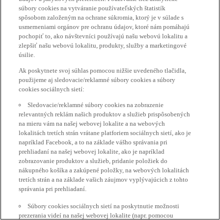
súbory cookies na vytváranie používateľských štatistík
spôsobom založeným na ochrane súkromia, ktorý je v súlade s
usmerneniami orgánov pre ochranu údajov, ktoré nám pomáhajú
pochopiť to, ako návštevníci používajú našu webovú lokalitu a
zlepšiť našu webovú lokalitu, produkty, služby a marketingové
úsilie.
Ak poskytnete svoj súhlas pomocou nižšie uvedeného tlačidla,
použijeme aj sledovacie/reklamné súbory cookies a súbory
cookies sociálnych sietí:
Sledovacie/reklamné súbory cookies na zobrazenie
relevantných reklám našich produktov a služieb prispôsobených
na mieru vám na našej webovej lokalite a na webových
lokalitách tretích strán vrátane platforiem sociálnych sietí, ako je
napríklad Facebook, a to na základe vášho správania pri
prehliadaní na našej webovej lokalite, ako je napríklad
zobrazovanie produktov a služieb, pridanie položiek do
nákupného košíka a zakúpené položky, na webových lokalitách
tretích strán a na základe vašich záujmov vyplývajúcich z tohto
správania pri prehliadaní.
Súbory cookies sociálnych sietí na poskytnutie možnosti
prezerania videí na našej webovej lokalite (napr. pomocou