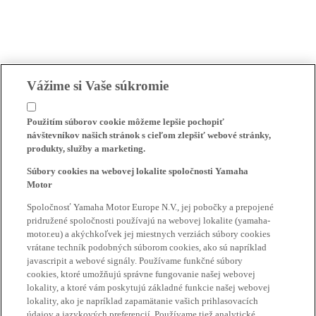
Vážime si Vaše súkromie
Použitím súborov cookie môžeme lepšie pochopiť
návštevníkov našich stránok s cieľom zlepšiť webové stránky,
produkty, služby a marketing.
Súbory cookies na webovej lokalite spoločnosti Yamaha
Motor
Spoločnosť Yamaha Motor Europe N.V., jej pobočky a prepojené
pridružené spoločnosti používajú na webovej lokalite (yamaha-
motor.eu) a akýchkoľvek jej miestnych verziách súbory cookies
vrátane techník podobných súborom cookies, ako sú napríklad
javascripit a webové signály. Používame funkčné súbory
cookies, ktoré umožňujú správne fungovanie našej webovej
lokality, a ktoré vám poskytujú základné funkcie našej webovej
lokality, ako je napríklad zapamätanie vašich prihlasovacích
údajov a jazykových preferencií. Používame tiež analytické