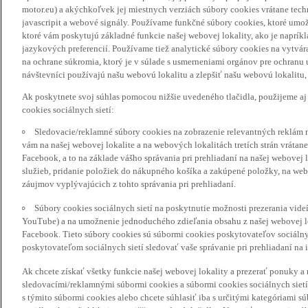
motor.eu) a akýchkoľvek jej miestnych verziách súbory cookies vrátane tec
javascripit a webové signály. Používame funkčné súbory cookies, ktoré umož
ktoré vám poskytujú základné funkcie našej webovej lokality, ako je naprík
jazykových preferencií. Používame tiež analytické súbory cookies na vytvá
na ochrane súkromia, ktorý je v súlade s usmerneniami orgánov pre ochranu
návštevníci používajú našu webovú lokalitu a zlepšiť našu webovú lokalitu, 
Ak poskytnete svoj súhlas pomocou nižšie uvedeného tlačidla, použijeme aj
cookies sociálnych sietí:
Sledovacie/reklamné súbory cookies na zobrazenie relevantných reklám 
vám na našej webovej lokalite a na webových lokalitách tretích strán vrátane 
Facebook, a to na základe vášho správania pri prehliadaní na našej webovej 
služieb, pridanie položiek do nákupného košíka a zakúpené položky, na webo
záujmov vyplývajúcich z tohto správania pri prehliadaní.
Súbory cookies sociálnych sietí na poskytnutie možnosti prezerania vide
YouTube) a na umožnenie jednoduchého zdieľania obsahu z našej webovej lok
Facebook. Tieto súbory cookies sú súbormi cookies poskytovateľov sociálnyc
poskytovateľom sociálnych sietí sledovať vaše správanie pri prehliadaní na i
Ak chcete získať všetky funkcie našej webovej lokality a prezerať ponuky 
sledovacími/reklamnými súbormi cookies a súbormi cookies sociálnych sietí 
s týmito súbormi cookies alebo chcete súhlasiť iba s určitými kategóriami s