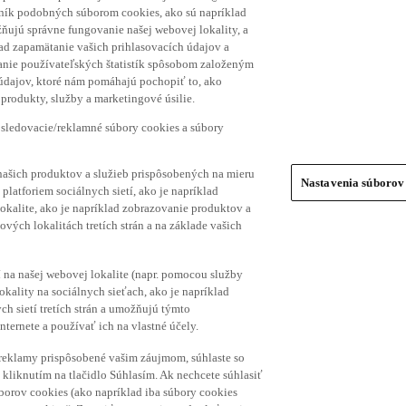
hník podobných súborom cookies, ako sú napríklad
ňujú správne fungovanie našej webovej lokality, a
lad zapamätanie vašich prihlasovacích údajov a
ranie používateľských štatistík spôsobom založeným
 údajov, ktoré nám pomáhajú pochopiť to, ako
produkty, služby a marketingové úsilie.
 sledovacie/reklamné súbory cookies a súbory
našich produktov a služieb prispôsobených na mieru
Nastavenia súborov
platforiem sociálnych sietí, ako je napríklad
lokalite, ako je napríklad zobrazovanie produktov a
vých lokalitách tretích strán a na základe vašich
í na našej webovej lokalite (napr. pomocou služby
ality na sociálnych sieťach, ako je napríklad
h sietí tretích strán a umožňujú týmto
nternete a používať ich na vlastné účely.
a reklamy prispôsobené vašim záujmom, súhlaste so
kliknutím na tlačidlo Súhlasím. Ak nechcete súhlasiť
úborov cookies (ako napríklad iba súbory cookies