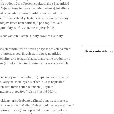
hník podobných súborom cookies, ako sú napríklad
ňujú správne fungovanie našej webovej lokality, a
lad zapamätanie vašich prihlasovacích údajov a
ranie používateľských štatistík spôsobom založeným
 údajov, ktoré nám pomáhajú pochopiť to, ako
produkty, služby a marketingové úsilie.
 sledovacie/reklamné súbory cookies a súbory
našich produktov a služieb prispôsobených na mieru
Nastavenia súborov
platforiem sociálnych sietí, ako je napríklad
lokalite, ako je napríklad zobrazovanie produktov a
vých lokalitách tretích strán a na základe vašich
í na našej webovej lokalite (napr. pomocou služby
ality na sociálnych sieťach, ako je napríklad
h sietí tretích strán a umožňujú týmto
nternete a používať ich na vlastné účely.
a reklamy prispôsobené vašim záujmom, súhlaste so
kliknutím na tlačidlo Súhlasím. Ak nechcete súhlasiť
úborov cookies (ako napríklad iba súbory cookies