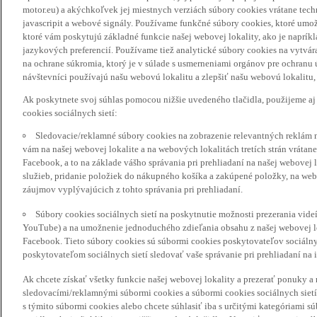
motor.eu) a akýchkoľvek jej miestnych verziách súbory cookies vrátane tec
javascripit a webové signály. Používame funkčné súbory cookies, ktoré umož
ktoré vám poskytujú základné funkcie našej webovej lokality, ako je naprík
jazykových preferencií. Používame tiež analytické súbory cookies na vytvá
na ochrane súkromia, ktorý je v súlade s usmerneniami orgánov pre ochranu
návštevníci používajú našu webovú lokalitu a zlepšiť našu webovú lokalitu, 
Ak poskytnete svoj súhlas pomocou nižšie uvedeného tlačidla, použijeme aj
cookies sociálnych sietí:
Sledovacie/reklamné súbory cookies na zobrazenie relevantných reklám 
vám na našej webovej lokalite a na webových lokalitách tretích strán vrátane 
Facebook, a to na základe vášho správania pri prehliadaní na našej webovej 
služieb, pridanie položiek do nákupného košíka a zakúpené položky, na webo
záujmov vyplývajúcich z tohto správania pri prehliadaní.
Súbory cookies sociálnych sietí na poskytnutie možnosti prezerania vide
YouTube) a na umožnenie jednoduchého zdieľania obsahu z našej webovej lok
Facebook. Tieto súbory cookies sú súbormi cookies poskytovateľov sociálnyc
poskytovateľom sociálnych sietí sledovať vaše správanie pri prehliadaní na i
Ak chcete získať všetky funkcie našej webovej lokality a prezerať ponuky 
sledovacími/reklamnými súbormi cookies a súbormi cookies sociálnych sietí 
s týmito súbormi cookies alebo chcete súhlasiť iba s určitými kategóriami s