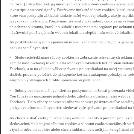
motor.eu) a akýchkoľvek jej miestnych verziách súbory cookies vrátane tec
javascripit a webové signály. Používame funkčné súbory cookies, ktoré umož
ktoré vám poskytujú základné funkcie našej webovej lokality, ako je naprík
jazykových preferencií. Používame tiež analytické súbory cookies na vytvá
na ochrane súkromia, ktorý je v súlade s usmerneniami orgánov pre ochranu
návštevníci používajú našu webovú lokalitu a zlepšiť našu webovú lokalitu, 
Ak poskytnete svoj súhlas pomocou nižšie uvedeného tlačidla, použijeme aj
cookies sociálnych sietí:
Sledovacie/reklamné súbory cookies na zobrazenie relevantných reklám 
vám na našej webovej lokalite a na webových lokalitách tretích strán vrátane 
Facebook, a to na základe vášho správania pri prehliadaní na našej webovej 
služieb, pridanie položiek do nákupného košíka a zakúpené položky, na webo
záujmov vyplývajúcich z tohto správania pri prehliadaní.
Súbory cookies sociálnych sietí na poskytnutie možnosti prezerania vide
YouTube) a na umožnenie jednoduchého zdieľania obsahu z našej webovej lok
Facebook. Tieto súbory cookies sú súbormi cookies poskytovateľov sociálnyc
poskytovateľom sociálnych sietí sledovať vaše správanie pri prehliadaní na i
Ak chcete získať všetky funkcie našej webovej lokality a prezerať ponuky 
sledovacími/reklamnými súbormi cookies a súbormi cookies sociálnych sietí 
s týmito súbormi cookies alebo chcete súhlasiť iba s určitými kategóriami s