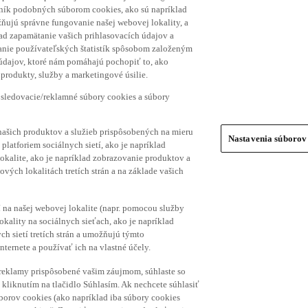
hník podobných súborom cookies, ako sú napríklad
ňujú správne fungovanie našej webovej lokality, a
lad zapamätanie vašich prihlasovacích údajov a
ranie používateľských štatistík spôsobom založeným
 údajov, ktoré nám pomáhajú pochopiť to, ako
produkty, služby a marketingové úsilie.
 sledovacie/reklamné súbory cookies a súbory
našich produktov a služieb prispôsobených na mieru
Nastavenia súborov
platforiem sociálnych sietí, ako je napríklad
lokalite, ako je napríklad zobrazovanie produktov a
vých lokalitách tretích strán a na základe vašich
í na našej webovej lokalite (napr. pomocou služby
ality na sociálnych sieťach, ako je napríklad
h sietí tretích strán a umožňujú týmto
nternete a používať ich na vlastné účely.
a reklamy prispôsobené vašim záujmom, súhlaste so
kliknutím na tlačidlo Súhlasím. Ak nechcete súhlasiť
úborov cookies (ako napríklad iba súbory cookies