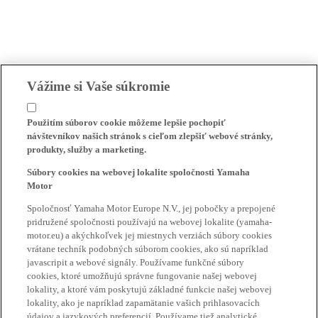
Vážime si Vaše súkromie
Použitím súborov cookie môžeme lepšie pochopiť
návštevníkov našich stránok s cieľom zlepšiť webové stránky,
produkty, služby a marketing.
Súbory cookies na webovej lokalite spoločnosti Yamaha
Motor
Spoločnosť Yamaha Motor Europe N.V., jej pobočky a prepojené
pridružené spoločnosti používajú na webovej lokalite (yamaha-
motor.eu) a akýchkoľvek jej miestnych verziách súbory cookies
vrátane techník podobných súborom cookies, ako sú napríklad
javascripit a webové signály. Používame funkčné súbory
cookies, ktoré umožňujú správne fungovanie našej webovej
lokality, a ktoré vám poskytujú základné funkcie našej webovej
lokality, ako je napríklad zapamätanie vašich prihlasovacích
údajov a jazykových preferencií. Používame tiež analytické