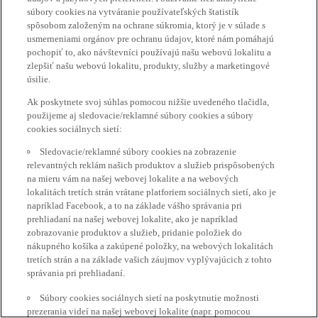
súbory cookies na vytváranie používateľských štatistík
spôsobom založeným na ochrane súkromia, ktorý je v súlade s
usmerneniami orgánov pre ochranu údajov, ktoré nám pomáhajú
pochopiť to, ako návštevníci používajú našu webovú lokalitu a
zlepšiť našu webovú lokalitu, produkty, služby a marketingové
úsilie.
Ak poskytnete svoj súhlas pomocou nižšie uvedeného tlačidla,
použijeme aj sledovacie/reklamné súbory cookies a súbory
cookies sociálnych sietí:
Sledovacie/reklamné súbory cookies na zobrazenie
relevantných reklám našich produktov a služieb prispôsobených
na mieru vám na našej webovej lokalite a na webových
lokalitách tretích strán vrátane platforiem sociálnych sietí, ako je
napríklad Facebook, a to na základe vášho správania pri
prehliadaní na našej webovej lokalite, ako je napríklad
zobrazovanie produktov a služieb, pridanie položiek do
nákupného košíka a zakúpené položky, na webových lokalitách
tretích strán a na základe vašich záujmov vyplývajúcich z tohto
správania pri prehliadaní.
Súbory cookies sociálnych sietí na poskytnutie možnosti
prezerania videí na našej webovej lokalite (napr. pomocou