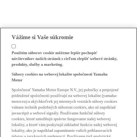
Vážime si Vaše súkromie
Použitím súborov cookie môžeme lepšie pochopiť
návštevníkov našich stránok s cieľom zlepšiť webové stránky,
produkty, služby a marketing.
Súbory cookies na webovej lokalite spoločnosti Yamaha
Motor
Spoločnosť Yamaha Motor Europe N.V., jej pobočky a prepojené
pridružené spoločnosti používajú na webovej lokalite (yamaha-
motor.eu) a akýchkoľvek jej miestnych verziách súbory cookies
vrátane techník podobných súborom cookies, ako sú napríklad
javascripit a webové signály. Používame funkčné súbory
cookies, ktoré umožňujú správne fungovanie našej webovej
lokality, a ktoré vám poskytujú základné funkcie našej webovej
lokality, ako je napríklad zapamätanie vašich prihlasovacích
údajov a jazykových preferencií. Používame tiež analytické