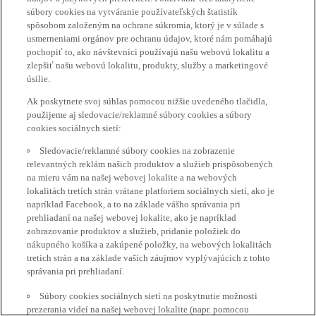
súbory cookies na vytváranie používateľských štatistík
spôsobom založeným na ochrane súkromia, ktorý je v súlade s
usmerneniami orgánov pre ochranu údajov, ktoré nám pomáhajú
pochopiť to, ako návštevníci používajú našu webovú lokalitu a
zlepšiť našu webovú lokalitu, produkty, služby a marketingové
úsilie.
Ak poskytnete svoj súhlas pomocou nižšie uvedeného tlačidla,
použijeme aj sledovacie/reklamné súbory cookies a súbory
cookies sociálnych sietí:
Sledovacie/reklamné súbory cookies na zobrazenie
relevantných reklám našich produktov a služieb prispôsobených
na mieru vám na našej webovej lokalite a na webových
lokalitách tretích strán vrátane platforiem sociálnych sietí, ako je
napríklad Facebook, a to na základe vášho správania pri
prehliadaní na našej webovej lokalite, ako je napríklad
zobrazovanie produktov a služieb, pridanie položiek do
nákupného košíka a zakúpené položky, na webových lokalitách
tretích strán a na základe vašich záujmov vyplývajúcich z tohto
správania pri prehliadaní.
Súbory cookies sociálnych sietí na poskytnutie možnosti
prezerania videí na našej webovej lokalite (napr. pomocou