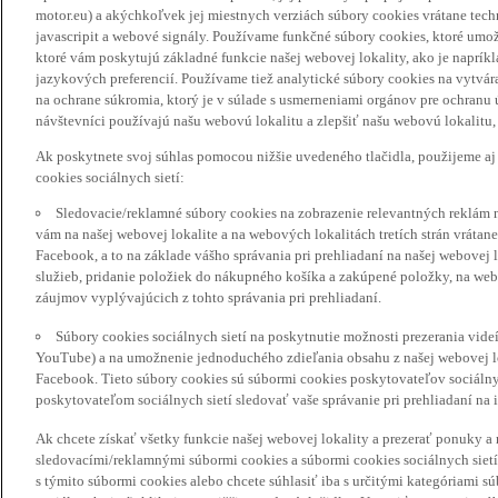
motor.eu) a akýchkoľvek jej miestnych verziách súbory cookies vrátane tec
javascripit a webové signály. Používame funkčné súbory cookies, ktoré umož
ktoré vám poskytujú základné funkcie našej webovej lokality, ako je naprík
jazykových preferencií. Používame tiež analytické súbory cookies na vytvá
na ochrane súkromia, ktorý je v súlade s usmerneniami orgánov pre ochranu
návštevníci používajú našu webovú lokalitu a zlepšiť našu webovú lokalitu, 
Ak poskytnete svoj súhlas pomocou nižšie uvedeného tlačidla, použijeme aj
cookies sociálnych sietí:
Sledovacie/reklamné súbory cookies na zobrazenie relevantných reklám 
vám na našej webovej lokalite a na webových lokalitách tretích strán vrátane 
Facebook, a to na základe vášho správania pri prehliadaní na našej webovej 
služieb, pridanie položiek do nákupného košíka a zakúpené položky, na webo
záujmov vyplývajúcich z tohto správania pri prehliadaní.
Súbory cookies sociálnych sietí na poskytnutie možnosti prezerania vide
YouTube) a na umožnenie jednoduchého zdieľania obsahu z našej webovej lok
Facebook. Tieto súbory cookies sú súbormi cookies poskytovateľov sociálnyc
poskytovateľom sociálnych sietí sledovať vaše správanie pri prehliadaní na i
Ak chcete získať všetky funkcie našej webovej lokality a prezerať ponuky 
sledovacími/reklamnými súbormi cookies a súbormi cookies sociálnych sietí 
s týmito súbormi cookies alebo chcete súhlasiť iba s určitými kategóriami s