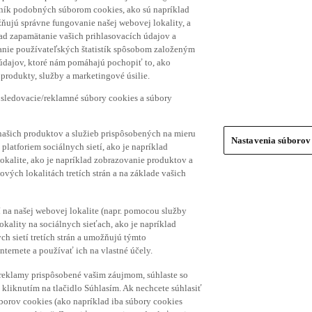
hník podobných súborom cookies, ako sú napríklad
ňujú správne fungovanie našej webovej lokality, a
lad zapamätanie vašich prihlasovacích údajov a
ranie používateľských štatistík spôsobom založeným
 údajov, ktoré nám pomáhajú pochopiť to, ako
produkty, služby a marketingové úsilie.
 sledovacie/reklamné súbory cookies a súbory
našich produktov a služieb prispôsobených na mieru
Nastavenia súborov
platforiem sociálnych sietí, ako je napríklad
lokalite, ako je napríklad zobrazovanie produktov a
vých lokalitách tretích strán a na základe vašich
í na našej webovej lokalite (napr. pomocou služby
ality na sociálnych sieťach, ako je napríklad
h sietí tretích strán a umožňujú týmto
nternete a používať ich na vlastné účely.
a reklamy prispôsobené vašim záujmom, súhlaste so
kliknutím na tlačidlo Súhlasím. Ak nechcete súhlasiť
úborov cookies (ako napríklad iba súbory cookies