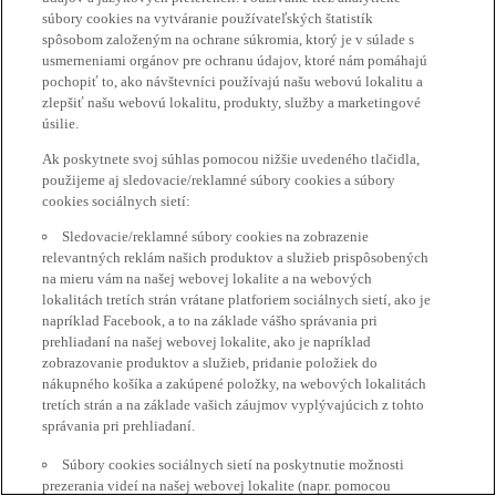
súbory cookies na vytváranie používateľských štatistík
spôsobom založeným na ochrane súkromia, ktorý je v súlade s
usmerneniami orgánov pre ochranu údajov, ktoré nám pomáhajú
pochopiť to, ako návštevníci používajú našu webovú lokalitu a
zlepšiť našu webovú lokalitu, produkty, služby a marketingové
úsilie.
Ak poskytnete svoj súhlas pomocou nižšie uvedeného tlačidla,
použijeme aj sledovacie/reklamné súbory cookies a súbory
cookies sociálnych sietí:
Sledovacie/reklamné súbory cookies na zobrazenie
relevantných reklám našich produktov a služieb prispôsobených
na mieru vám na našej webovej lokalite a na webových
lokalitách tretích strán vrátane platforiem sociálnych sietí, ako je
napríklad Facebook, a to na základe vášho správania pri
prehliadaní na našej webovej lokalite, ako je napríklad
zobrazovanie produktov a služieb, pridanie položiek do
nákupného košíka a zakúpené položky, na webových lokalitách
tretích strán a na základe vašich záujmov vyplývajúcich z tohto
správania pri prehliadaní.
Súbory cookies sociálnych sietí na poskytnutie možnosti
prezerania videí na našej webovej lokalite (napr. pomocou