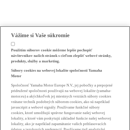
Vážime si Vaše súkromie
Použitím súborov cookie môžeme lepšie pochopiť
návštevníkov našich stránok s cieľom zlepšiť webové stránky,
produkty, služby a marketing.
Súbory cookies na webovej lokalite spoločnosti Yamaha
Motor
Spoločnosť Yamaha Motor Europe N.V., jej pobočky a prepojené
pridružené spoločnosti používajú na webovej lokalite (yamaha-
motor.eu) a akýchkoľvek jej miestnych verziách súbory cookies
vrátane techník podobných súborom cookies, ako sú napríklad
javascripit a webové signály. Používame funkčné súbory
cookies, ktoré umožňujú správne fungovanie našej webovej
lokality, a ktoré vám poskytujú základné funkcie našej webovej
lokality, ako je napríklad zapamätanie vašich prihlasovacích
údajov a jazykových preferencií. Používame tiež analytické