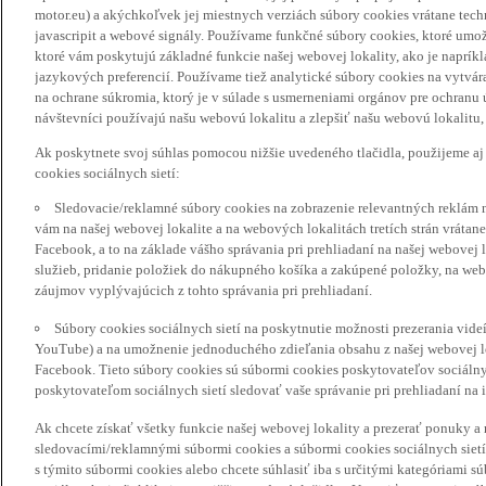
motor.eu) a akýchkoľvek jej miestnych verziách súbory cookies vrátane tec
javascripit a webové signály. Používame funkčné súbory cookies, ktoré umož
ktoré vám poskytujú základné funkcie našej webovej lokality, ako je naprík
jazykových preferencií. Používame tiež analytické súbory cookies na vytvá
na ochrane súkromia, ktorý je v súlade s usmerneniami orgánov pre ochranu
návštevníci používajú našu webovú lokalitu a zlepšiť našu webovú lokalitu, 
Ak poskytnete svoj súhlas pomocou nižšie uvedeného tlačidla, použijeme aj
cookies sociálnych sietí:
Sledovacie/reklamné súbory cookies na zobrazenie relevantných reklám 
vám na našej webovej lokalite a na webových lokalitách tretích strán vrátane 
Facebook, a to na základe vášho správania pri prehliadaní na našej webovej 
služieb, pridanie položiek do nákupného košíka a zakúpené položky, na webo
záujmov vyplývajúcich z tohto správania pri prehliadaní.
Súbory cookies sociálnych sietí na poskytnutie možnosti prezerania vide
YouTube) a na umožnenie jednoduchého zdieľania obsahu z našej webovej lok
Facebook. Tieto súbory cookies sú súbormi cookies poskytovateľov sociálnyc
poskytovateľom sociálnych sietí sledovať vaše správanie pri prehliadaní na i
Ak chcete získať všetky funkcie našej webovej lokality a prezerať ponuky 
sledovacími/reklamnými súbormi cookies a súbormi cookies sociálnych sietí 
s týmito súbormi cookies alebo chcete súhlasiť iba s určitými kategóriami s