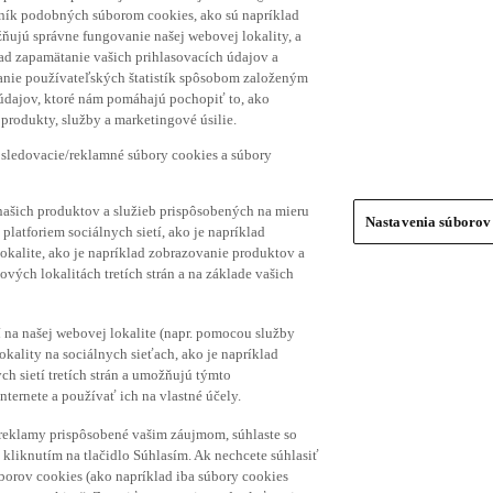
hník podobných súborom cookies, ako sú napríklad
ňujú správne fungovanie našej webovej lokality, a
lad zapamätanie vašich prihlasovacích údajov a
ranie používateľských štatistík spôsobom založeným
 údajov, ktoré nám pomáhajú pochopiť to, ako
produkty, služby a marketingové úsilie.
 sledovacie/reklamné súbory cookies a súbory
našich produktov a služieb prispôsobených na mieru
Nastavenia súborov
platforiem sociálnych sietí, ako je napríklad
lokalite, ako je napríklad zobrazovanie produktov a
vých lokalitách tretích strán a na základe vašich
í na našej webovej lokalite (napr. pomocou služby
ality na sociálnych sieťach, ako je napríklad
h sietí tretích strán a umožňujú týmto
nternete a používať ich na vlastné účely.
a reklamy prispôsobené vašim záujmom, súhlaste so
kliknutím na tlačidlo Súhlasím. Ak nechcete súhlasiť
úborov cookies (ako napríklad iba súbory cookies