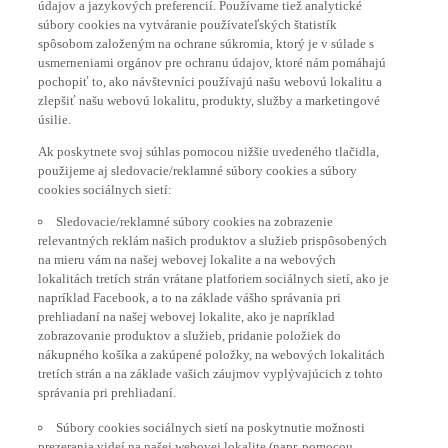
údajov a jazykových preferencií. Používame tiež analytické
súbory cookies na vytváranie používateľských štatistík
spôsobom založeným na ochrane súkromia, ktorý je v súlade s
usmerneniami orgánov pre ochranu údajov, ktoré nám pomáhajú
pochopiť to, ako návštevníci používajú našu webovú lokalitu a
zlepšiť našu webovú lokalitu, produkty, služby a marketingové
úsilie.
Ak poskytnete svoj súhlas pomocou nižšie uvedeného tlačidla,
použijeme aj sledovacie/reklamné súbory cookies a súbory
cookies sociálnych sietí:
Sledovacie/reklamné súbory cookies na zobrazenie
relevantných reklám našich produktov a služieb prispôsobených
na mieru vám na našej webovej lokalite a na webových
lokalitách tretích strán vrátane platforiem sociálnych sietí, ako je
napríklad Facebook, a to na základe vášho správania pri
prehliadaní na našej webovej lokalite, ako je napríklad
zobrazovanie produktov a služieb, pridanie položiek do
nákupného košíka a zakúpené položky, na webových lokalitách
tretích strán a na základe vašich záujmov vyplývajúcich z tohto
správania pri prehliadaní.
Súbory cookies sociálnych sietí na poskytnutie možnosti
prezerania videí na našej webovej lokalite (napr. pomocou