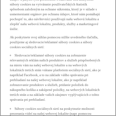
súbory cookies na vytváranie používateľských štatistík
spôsobom založeným na ochrane súkromia, ktorý je v súlade s
usmerneniami orgánov pre ochranu údajov, ktoré nám pomáhajú
pochopiť to, ako návštevníci používajú našu webovú lokalitu a
zlepšiť našu webovú lokalitu, produkty, služby a marketingové
úsilie.
Ak poskytnete svoj súhlas pomocou nižšie uvedeného tlačidla,
použijeme aj sledovacie/reklamné súbory cookies a súbory
cookies sociálnych sietí:
Sledovacie/reklamné súbory cookies na zobrazenie
relevantných reklám našich produktov a služieb prispôsobených
na mieru vám na našej webovej lokalite a na webových
lokalitách tretích strán vrátane platforiem sociálnych sietí, ako je
napríklad Facebook, a to na základe vášho správania pri
prehliadaní na našej webovej lokalite, ako je napríklad
zobrazovanie produktov a služieb, pridanie položiek do
nákupného košíka a zakúpené položky, na webových lokalitách
tretích strán a na základe vašich záujmov vyplývajúcich z tohto
správania pri prehliadaní.
Súbory cookies sociálnych sietí na poskytnutie možnosti
prezerania videí na našej webovej lokalite (napr. pomocou