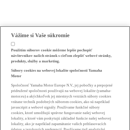
Vážime si Vaše súkromie
Použitím súborov cookie môžeme lepšie pochopiť
návštevníkov našich stránok s cieľom zlepšiť webové stránky,
produkty, služby a marketing.
Súbory cookies na webovej lokalite spoločnosti Yamaha
Motor
Spoločnosť Yamaha Motor Europe N.V., jej pobočky a prepojené
pridružené spoločnosti používajú na webovej lokalite (yamaha-
motor.eu) a akýchkoľvek jej miestnych verziách súbory cookies
vrátane techník podobných súborom cookies, ako sú napríklad
javascripit a webové signály. Používame funkčné súbory
cookies, ktoré umožňujú správne fungovanie našej webovej
lokality, a ktoré vám poskytujú základné funkcie našej webovej
lokality, ako je napríklad zapamätanie vašich prihlasovacích
údajov a jazykových preferencií. Používame tiež analytické