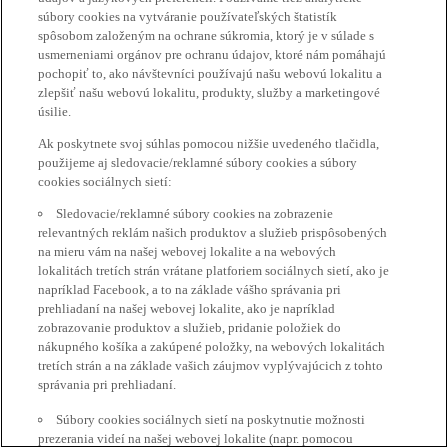
súbory cookies na vytváranie používateľských štatistík
spôsobom založeným na ochrane súkromia, ktorý je v súlade s
usmerneniami orgánov pre ochranu údajov, ktoré nám pomáhajú
pochopiť to, ako návštevníci používajú našu webovú lokalitu a
zlepšiť našu webovú lokalitu, produkty, služby a marketingové
úsilie.
Ak poskytnete svoj súhlas pomocou nižšie uvedeného tlačidla,
použijeme aj sledovacie/reklamné súbory cookies a súbory
cookies sociálnych sietí:
Sledovacie/reklamné súbory cookies na zobrazenie
relevantných reklám našich produktov a služieb prispôsobených
na mieru vám na našej webovej lokalite a na webových
lokalitách tretích strán vrátane platforiem sociálnych sietí, ako je
napríklad Facebook, a to na základe vášho správania pri
prehliadaní na našej webovej lokalite, ako je napríklad
zobrazovanie produktov a služieb, pridanie položiek do
nákupného košíka a zakúpené položky, na webových lokalitách
tretích strán a na základe vašich záujmov vyplývajúcich z tohto
správania pri prehliadaní.
Súbory cookies sociálnych sietí na poskytnutie možnosti
prezerania videí na našej webovej lokalite (napr. pomocou