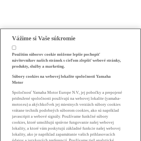
Vážime si Vaše súkromie
Použitím súborov cookie môžeme lepšie pochopiť
návštevníkov našich stránok s cieľom zlepšiť webové stránky,
produkty, služby a marketing.
Súbory cookies na webovej lokalite spoločnosti Yamaha
Motor
Spoločnosť Yamaha Motor Europe N.V., jej pobočky a prepojené
pridružené spoločnosti používajú na webovej lokalite (yamaha-
motor.eu) a akýchkoľvek jej miestnych verziách súbory cookies
vrátane techník podobných súborom cookies, ako sú napríklad
javascripit a webové signály. Používame funkčné súbory
cookies, ktoré umožňujú správne fungovanie našej webovej
lokality, a ktoré vám poskytujú základné funkcie našej webovej
lokality, ako je napríklad zapamätanie vašich prihlasovacích
údajov a jazykových preferencií. Používame tiež analytické