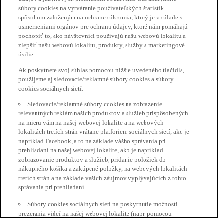
súbory cookies na vytváranie používateľských štatistík
spôsobom založeným na ochrane súkromia, ktorý je v súlade s
usmerneniami orgánov pre ochranu údajov, ktoré nám pomáhajú
pochopiť to, ako návštevníci používajú našu webovú lokalitu a
zlepšiť našu webovú lokalitu, produkty, služby a marketingové
úsilie.
Ak poskytnete svoj súhlas pomocou nižšie uvedeného tlačidla,
použijeme aj sledovacie/reklamné súbory cookies a súbory
cookies sociálnych sietí:
Sledovacie/reklamné súbory cookies na zobrazenie
relevantných reklám našich produktov a služieb prispôsobených
na mieru vám na našej webovej lokalite a na webových
lokalitách tretích strán vrátane platforiem sociálnych sietí, ako je
napríklad Facebook, a to na základe vášho správania pri
prehliadaní na našej webovej lokalite, ako je napríklad
zobrazovanie produktov a služieb, pridanie položiek do
nákupného košíka a zakúpené položky, na webových lokalitách
tretích strán a na základe vašich záujmov vyplývajúcich z tohto
správania pri prehliadaní.
Súbory cookies sociálnych sietí na poskytnutie možnosti
prezerania videí na našej webovej lokalite (napr. pomocou