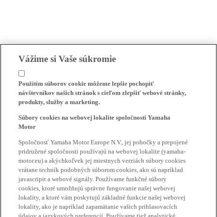
Vážime si Vaše súkromie
Použitím súborov cookie môžeme lepšie pochopiť
návštevníkov našich stránok s cieľom zlepšiť webové stránky,
produkty, služby a marketing.
Súbory cookies na webovej lokalite spoločnosti Yamaha
Motor
Spoločnosť Yamaha Motor Europe N.V., jej pobočky a prepojené
pridružené spoločnosti používajú na webovej lokalite (yamaha-
motor.eu) a akýchkoľvek jej miestnych verziách súbory cookies
vrátane techník podobných súborom cookies, ako sú napríklad
javascripit a webové signály. Používame funkčné súbory
cookies, ktoré umožňujú správne fungovanie našej webovej
lokality, a ktoré vám poskytujú základné funkcie našej webovej
lokality, ako je napríklad zapamätanie vašich prihlasovacích
údajov a jazykových preferencií. Používame tiež analytické