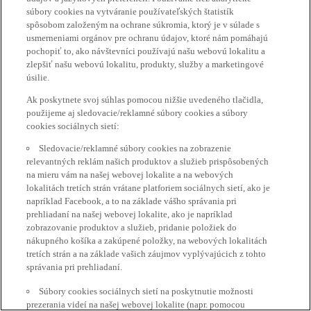
súbory cookies na vytváranie používateľských štatistík
spôsobom založeným na ochrane súkromia, ktorý je v súlade s
usmerneniami orgánov pre ochranu údajov, ktoré nám pomáhajú
pochopiť to, ako návštevníci používajú našu webovú lokalitu a
zlepšiť našu webovú lokalitu, produkty, služby a marketingové
úsilie.
Ak poskytnete svoj súhlas pomocou nižšie uvedeného tlačidla,
použijeme aj sledovacie/reklamné súbory cookies a súbory
cookies sociálnych sietí:
Sledovacie/reklamné súbory cookies na zobrazenie
relevantných reklám našich produktov a služieb prispôsobených
na mieru vám na našej webovej lokalite a na webových
lokalitách tretích strán vrátane platforiem sociálnych sietí, ako je
napríklad Facebook, a to na základe vášho správania pri
prehliadaní na našej webovej lokalite, ako je napríklad
zobrazovanie produktov a služieb, pridanie položiek do
nákupného košíka a zakúpené položky, na webových lokalitách
tretích strán a na základe vašich záujmov vyplývajúcich z tohto
správania pri prehliadaní.
Súbory cookies sociálnych sietí na poskytnutie možnosti
prezerania videí na našej webovej lokalite (napr. pomocou