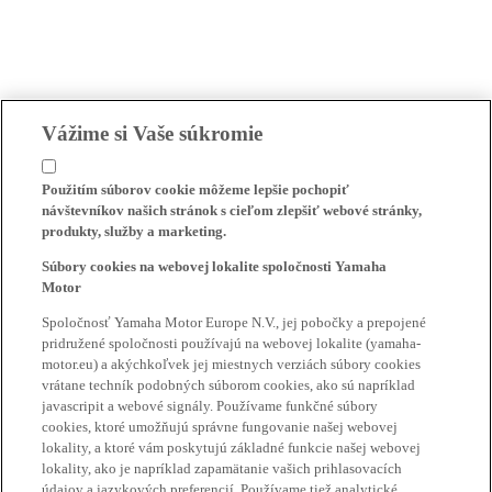
Vážime si Vaše súkromie
Použitím súborov cookie môžeme lepšie pochopiť
návštevníkov našich stránok s cieľom zlepšiť webové stránky,
produkty, služby a marketing.
Súbory cookies na webovej lokalite spoločnosti Yamaha
Motor
Spoločnosť Yamaha Motor Europe N.V., jej pobočky a prepojené
pridružené spoločnosti používajú na webovej lokalite (yamaha-
motor.eu) a akýchkoľvek jej miestnych verziách súbory cookies
vrátane techník podobných súborom cookies, ako sú napríklad
javascripit a webové signály. Používame funkčné súbory
cookies, ktoré umožňujú správne fungovanie našej webovej
lokality, a ktoré vám poskytujú základné funkcie našej webovej
lokality, ako je napríklad zapamätanie vašich prihlasovacích
údajov a jazykových preferencií. Používame tiež analytické