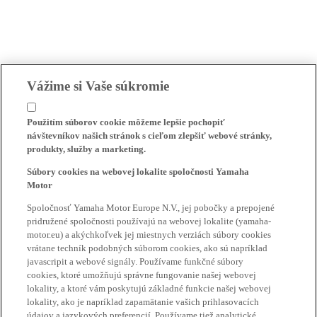
Vážime si Vaše súkromie
Použitím súborov cookie môžeme lepšie pochopiť
návštevníkov našich stránok s cieľom zlepšiť webové stránky,
produkty, služby a marketing.
Súbory cookies na webovej lokalite spoločnosti Yamaha
Motor
Spoločnosť Yamaha Motor Europe N.V., jej pobočky a prepojené
pridružené spoločnosti používajú na webovej lokalite (yamaha-
motor.eu) a akýchkoľvek jej miestnych verziách súbory cookies
vrátane techník podobných súborom cookies, ako sú napríklad
javascripit a webové signály. Používame funkčné súbory
cookies, ktoré umožňujú správne fungovanie našej webovej
lokality, a ktoré vám poskytujú základné funkcie našej webovej
lokality, ako je napríklad zapamätanie vašich prihlasovacích
údajov a jazykových preferencií. Používame tiež analytické