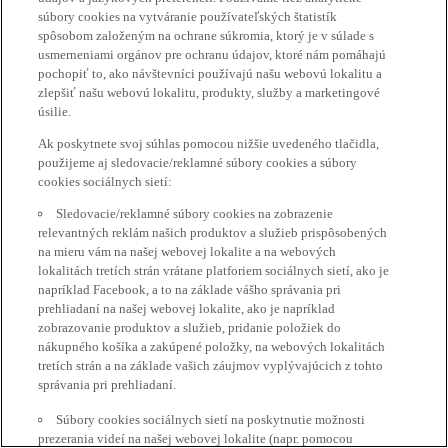
súbory cookies na vytváranie používateľských štatistík
spôsobom založeným na ochrane súkromia, ktorý je v súlade s
usmerneniami orgánov pre ochranu údajov, ktoré nám pomáhajú
pochopiť to, ako návštevníci používajú našu webovú lokalitu a
zlepšiť našu webovú lokalitu, produkty, služby a marketingové
úsilie.
Ak poskytnete svoj súhlas pomocou nižšie uvedeného tlačidla,
použijeme aj sledovacie/reklamné súbory cookies a súbory
cookies sociálnych sietí:
Sledovacie/reklamné súbory cookies na zobrazenie
relevantných reklám našich produktov a služieb prispôsobených
na mieru vám na našej webovej lokalite a na webových
lokalitách tretích strán vrátane platforiem sociálnych sietí, ako je
napríklad Facebook, a to na základe vášho správania pri
prehliadaní na našej webovej lokalite, ako je napríklad
zobrazovanie produktov a služieb, pridanie položiek do
nákupného košíka a zakúpené položky, na webových lokalitách
tretích strán a na základe vašich záujmov vyplývajúcich z tohto
správania pri prehliadaní.
Súbory cookies sociálnych sietí na poskytnutie možnosti
prezerania videí na našej webovej lokalite (napr. pomocou