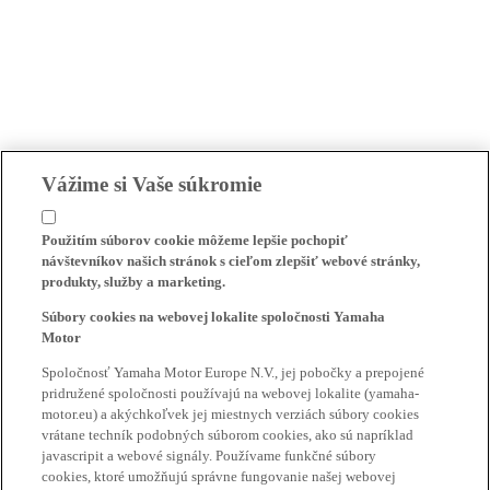
Vážime si Vaše súkromie
Použitím súborov cookie môžeme lepšie pochopiť
návštevníkov našich stránok s cieľom zlepšiť webové stránky,
produkty, služby a marketing.
Súbory cookies na webovej lokalite spoločnosti Yamaha
Motor
Spoločnosť Yamaha Motor Europe N.V., jej pobočky a prepojené
pridružené spoločnosti používajú na webovej lokalite (yamaha-
motor.eu) a akýchkoľvek jej miestnych verziách súbory cookies
vrátane techník podobných súborom cookies, ako sú napríklad
javascripit a webové signály. Používame funkčné súbory
cookies, ktoré umožňujú správne fungovanie našej webovej