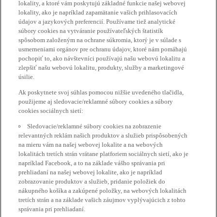
lokality, a ktoré vám poskytujú základné funkcie našej webovej
lokality, ako je napríklad zapamätanie vašich prihlasovacích
údajov a jazykových preferencií. Používame tiež analytické
súbory cookies na vytváranie používateľských štatistík
spôsobom založeným na ochrane súkromia, ktorý je v súlade s
usmerneniami orgánov pre ochranu údajov, ktoré nám pomáhajú
pochopiť to, ako návštevníci používajú našu webovú lokalitu a
zlepšiť našu webovú lokalitu, produkty, služby a marketingové
úsilie.
Ak poskytnete svoj súhlas pomocou nižšie uvedeného tlačidla,
použijeme aj sledovacie/reklamné súbory cookies a súbory
cookies sociálnych sietí:
Sledovacie/reklamné súbory cookies na zobrazenie
relevantných reklám našich produktov a služieb prispôsobených
na mieru vám na našej webovej lokalite a na webových
lokalitách tretích strán vrátane platforiem sociálnych sietí, ako je
napríklad Facebook, a to na základe vášho správania pri
prehliadaní na našej webovej lokalite, ako je napríklad
zobrazovanie produktov a služieb, pridanie položiek do
nákupného košíka a zakúpené položky, na webových lokalitách
tretích strán a na základe vašich záujmov vyplývajúcich z tohto
správania pri prehliadaní.