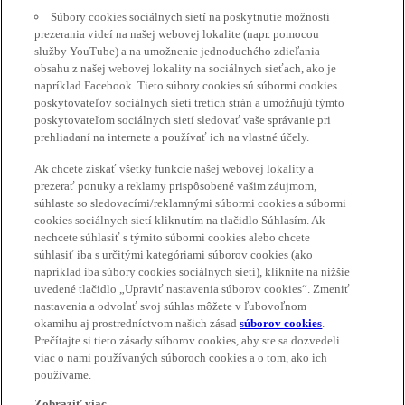
Súbory cookies sociálnych sietí na poskytnutie možnosti
prezerania videí na našej webovej lokalite (napr. pomocou
služby YouTube) a na umožnenie jednoduchého zdieľania
obsahu z našej webovej lokality na sociálnych sieťach, ako je
napríklad Facebook. Tieto súbory cookies sú súbormi cookies
poskytovateľov sociálnych sietí tretích strán a umožňujú týmto
poskytovateľom sociálnych sietí sledovať vaše správanie pri
prehliadaní na internete a používať ich na vlastné účely.
Ak chcete získať všetky funkcie našej webovej lokality a
prezerať ponuky a reklamy prispôsobené vašim záujmom,
súhlaste so sledovacími/reklamnými súbormi cookies a súbormi
cookies sociálnych sietí kliknutím na tlačidlo Súhlasím. Ak
nechcete súhlasiť s týmito súbormi cookies alebo chcete
súhlasiť iba s určitými kategóriami súborov cookies (ako
napríklad iba súbory cookies sociálnych sietí), kliknite na nižšie
uvedené tlačidlo „Upraviť nastavenia súborov cookies“. Zmeniť
nastavenia a odvolať svoj súhlas môžete v ľubovoľnom
okamihu aj prostredníctvom našich zásad
súborov cookies
.
Prečítajte si tieto zásady súborov cookies, aby ste sa dozvedeli
viac o nami používaných súboroch cookies a o tom, ako ich
používame.
Zobraziť viac