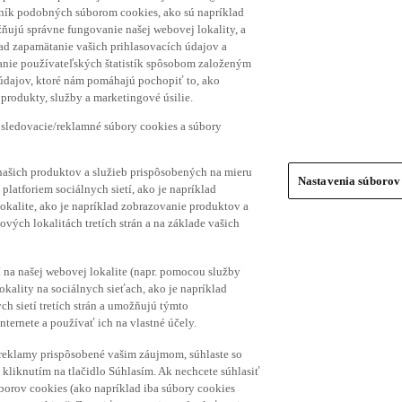
hník podobných súborom cookies, ako sú napríklad
ňujú správne fungovanie našej webovej lokality, a
lad zapamätanie vašich prihlasovacích údajov a
ranie používateľských štatistík spôsobom založeným
 údajov, ktoré nám pomáhajú pochopiť to, ako
produkty, služby a marketingové úsilie.
 sledovacie/reklamné súbory cookies a súbory
našich produktov a služieb prispôsobených na mieru
Nastavenia súborov
platforiem sociálnych sietí, ako je napríklad
lokalite, ako je napríklad zobrazovanie produktov a
vých lokalitách tretích strán a na základe vašich
í na našej webovej lokalite (napr. pomocou služby
ality na sociálnych sieťach, ako je napríklad
h sietí tretích strán a umožňujú týmto
nternete a používať ich na vlastné účely.
a reklamy prispôsobené vašim záujmom, súhlaste so
kliknutím na tlačidlo Súhlasím. Ak nechcete súhlasiť
úborov cookies (ako napríklad iba súbory cookies