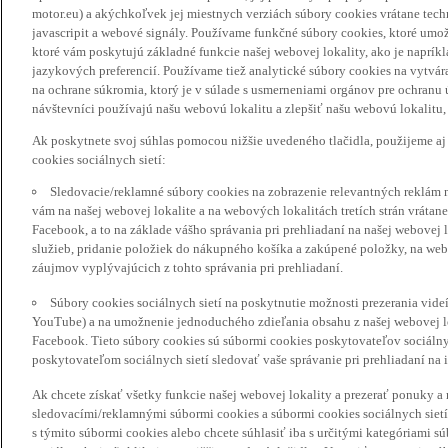
motor.eu) a akýchkoľvek jej miestnych verziách súbory cookies vrátane tec
javascripit a webové signály. Používame funkčné súbory cookies, ktoré umož
ktoré vám poskytujú základné funkcie našej webovej lokality, ako je naprík
jazykových preferencií. Používame tiež analytické súbory cookies na vytvá
na ochrane súkromia, ktorý je v súlade s usmerneniami orgánov pre ochranu
návštevníci používajú našu webovú lokalitu a zlepšiť našu webovú lokalitu, 
Ak poskytnete svoj súhlas pomocou nižšie uvedeného tlačidla, použijeme aj
cookies sociálnych sietí:
Sledovacie/reklamné súbory cookies na zobrazenie relevantných reklám 
vám na našej webovej lokalite a na webových lokalitách tretích strán vrátane 
Facebook, a to na základe vášho správania pri prehliadaní na našej webovej 
služieb, pridanie položiek do nákupného košíka a zakúpené položky, na webo
záujmov vyplývajúcich z tohto správania pri prehliadaní.
Súbory cookies sociálnych sietí na poskytnutie možnosti prezerania vide
YouTube) a na umožnenie jednoduchého zdieľania obsahu z našej webovej lok
Facebook. Tieto súbory cookies sú súbormi cookies poskytovateľov sociálnyc
poskytovateľom sociálnych sietí sledovať vaše správanie pri prehliadaní na i
Ak chcete získať všetky funkcie našej webovej lokality a prezerať ponuky 
sledovacími/reklamnými súbormi cookies a súbormi cookies sociálnych sietí 
s týmito súbormi cookies alebo chcete súhlasiť iba s určitými kategóriami s