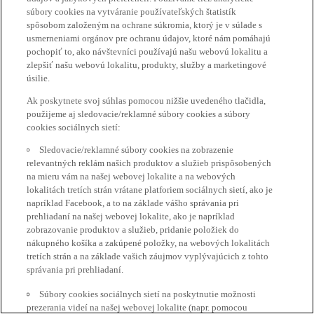
súbory cookies na vytváranie používateľských štatistík
spôsobom založeným na ochrane súkromia, ktorý je v súlade s
usmerneniami orgánov pre ochranu údajov, ktoré nám pomáhajú
pochopiť to, ako návštevníci používajú našu webovú lokalitu a
zlepšiť našu webovú lokalitu, produkty, služby a marketingové
úsilie.
Ak poskytnete svoj súhlas pomocou nižšie uvedeného tlačidla,
použijeme aj sledovacie/reklamné súbory cookies a súbory
cookies sociálnych sietí:
Sledovacie/reklamné súbory cookies na zobrazenie
relevantných reklám našich produktov a služieb prispôsobených
na mieru vám na našej webovej lokalite a na webových
lokalitách tretích strán vrátane platforiem sociálnych sietí, ako je
napríklad Facebook, a to na základe vášho správania pri
prehliadaní na našej webovej lokalite, ako je napríklad
zobrazovanie produktov a služieb, pridanie položiek do
nákupného košíka a zakúpené položky, na webových lokalitách
tretích strán a na základe vašich záujmov vyplývajúcich z tohto
správania pri prehliadaní.
Súbory cookies sociálnych sietí na poskytnutie možnosti
prezerania videí na našej webovej lokalite (napr. pomocou