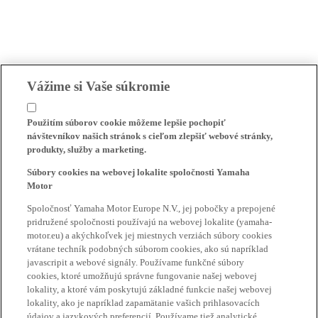
Vážime si Vaše súkromie
Použitím súborov cookie môžeme lepšie pochopiť
návštevníkov našich stránok s cieľom zlepšiť webové stránky,
produkty, služby a marketing.
Súbory cookies na webovej lokalite spoločnosti Yamaha
Motor
Spoločnosť Yamaha Motor Europe N.V., jej pobočky a prepojené
pridružené spoločnosti používajú na webovej lokalite (yamaha-
motor.eu) a akýchkoľvek jej miestnych verziách súbory cookies
vrátane techník podobných súborom cookies, ako sú napríklad
javascripit a webové signály. Používame funkčné súbory
cookies, ktoré umožňujú správne fungovanie našej webovej
lokality, a ktoré vám poskytujú základné funkcie našej webovej
lokality, ako je napríklad zapamätanie vašich prihlasovacích
údajov a jazykových preferencií. Používame tiež analytické