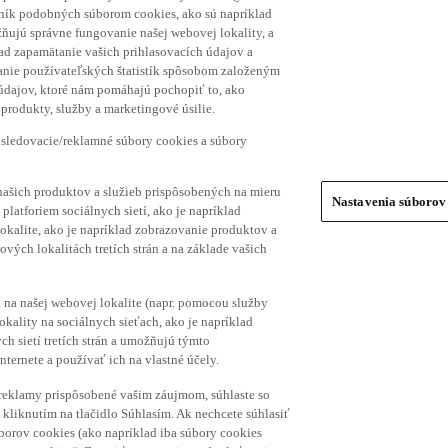
hník podobných súborom cookies, ako sú napríklad
ňujú správne fungovanie našej webovej lokality, a
lad zapamätanie vašich prihlasovacích údajov a
ranie používateľských štatistík spôsobom založeným
 údajov, ktoré nám pomáhajú pochopiť to, ako
produkty, služby a marketingové úsilie.
 sledovacie/reklamné súbory cookies a súbory
našich produktov a služieb prispôsobených na mieru
Nastavenia súborov
platforiem sociálnych sietí, ako je napríklad
lokalite, ako je napríklad zobrazovanie produktov a
vých lokalitách tretích strán a na základe vašich
í na našej webovej lokalite (napr. pomocou služby
ality na sociálnych sieťach, ako je napríklad
h sietí tretích strán a umožňujú týmto
nternete a používať ich na vlastné účely.
a reklamy prispôsobené vašim záujmom, súhlaste so
kliknutím na tlačidlo Súhlasím. Ak nechcete súhlasiť
úborov cookies (ako napríklad iba súbory cookies