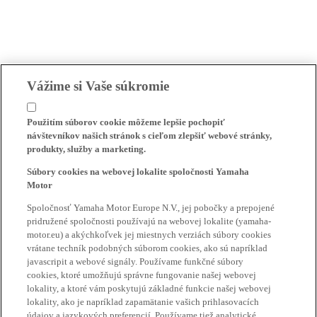
Vážime si Vaše súkromie
Použitím súborov cookie môžeme lepšie pochopiť
návštevníkov našich stránok s cieľom zlepšiť webové stránky,
produkty, služby a marketing.
Súbory cookies na webovej lokalite spoločnosti Yamaha
Motor
Spoločnosť Yamaha Motor Europe N.V., jej pobočky a prepojené
pridružené spoločnosti používajú na webovej lokalite (yamaha-
motor.eu) a akýchkoľvek jej miestnych verziách súbory cookies
vrátane techník podobných súborom cookies, ako sú napríklad
javascripit a webové signály. Používame funkčné súbory
cookies, ktoré umožňujú správne fungovanie našej webovej
lokality, a ktoré vám poskytujú základné funkcie našej webovej
lokality, ako je napríklad zapamätanie vašich prihlasovacích
údajov a jazykových preferencií. Používame tiež analytické