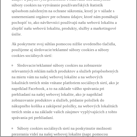
súbory cookies na vytváranie používateľských štatistík
spôsobom založeným na ochrane súkromia, ktorý je v súlade s
usmerneniami orgánov pre ochranu údajov, ktoré nám pomáhajú
pochopiť to, ako návštevníci používajú našu webovú lokalitu a
zlepšiť našu webovú lokalitu, produkty, služby a marketingové
úsilie.
Ak poskytnete svoj súhlas pomocou nižšie uvedeného tlačidla,
použijeme aj sledovacie/reklamné súbory cookies a súbory
cookies sociálnych sietí:
Sledovacie/reklamné súbory cookies na zobrazenie
relevantných reklám našich produktov a služieb prispôsobených
na mieru vám na našej webovej lokalite a na webových
lokalitách tretích strán vrátane platforiem sociálnych sietí, ako je
napríklad Facebook, a to na základe vášho správania pri
prehliadaní na našej webovej lokalite, ako je napríklad
zobrazovanie produktov a služieb, pridanie položiek do
nákupného košíka a zakúpené položky, na webových lokalitách
tretích strán a na základe vašich záujmov vyplývajúcich z tohto
správania pri prehliadaní.
Súbory cookies sociálnych sietí na poskytnutie možnosti
prezerania videí na našej webovej lokalite (napr. pomocou