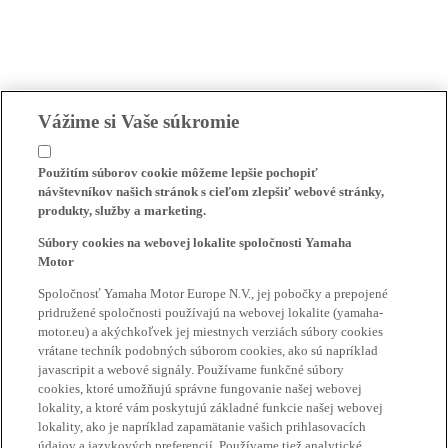
Vážime si Vaše súkromie
Použitím súborov cookie môžeme lepšie pochopiť
návštevníkov našich stránok s cieľom zlepšiť webové stránky,
produkty, služby a marketing.
Súbory cookies na webovej lokalite spoločnosti Yamaha
Motor
Spoločnosť Yamaha Motor Europe N.V., jej pobočky a prepojené
pridružené spoločnosti používajú na webovej lokalite (yamaha-
motor.eu) a akýchkoľvek jej miestnych verziách súbory cookies
vrátane techník podobných súborom cookies, ako sú napríklad
javascripit a webové signály. Používame funkčné súbory
cookies, ktoré umožňujú správne fungovanie našej webovej
lokality, a ktoré vám poskytujú základné funkcie našej webovej
lokality, ako je napríklad zapamätanie vašich prihlasovacích
údajov a jazykových preferencií. Používame tiež analytické