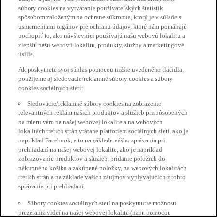
súbory cookies na vytváranie používateľských štatistík
spôsobom založeným na ochrane súkromia, ktorý je v súlade s
usmerneniami orgánov pre ochranu údajov, ktoré nám pomáhajú
pochopiť to, ako návštevníci používajú našu webovú lokalitu a
zlepšiť našu webovú lokalitu, produkty, služby a marketingové
úsilie.
Ak poskytnete svoj súhlas pomocou nižšie uvedeného tlačidla,
použijeme aj sledovacie/reklamné súbory cookies a súbory
cookies sociálnych sietí:
Sledovacie/reklamné súbory cookies na zobrazenie
relevantných reklám našich produktov a služieb prispôsobených
na mieru vám na našej webovej lokalite a na webových
lokalitách tretích strán vrátane platforiem sociálnych sietí, ako je
napríklad Facebook, a to na základe vášho správania pri
prehliadaní na našej webovej lokalite, ako je napríklad
zobrazovanie produktov a služieb, pridanie položiek do
nákupného košíka a zakúpené položky, na webových lokalitách
tretích strán a na základe vašich záujmov vyplývajúcich z tohto
správania pri prehliadaní.
Súbory cookies sociálnych sietí na poskytnutie možnosti
prezerania videí na našej webovej lokalite (napr. pomocou