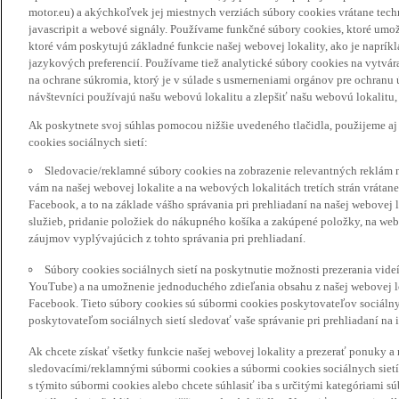
motor.eu) a akýchkoľvek jej miestnych verziách súbory cookies vrátane tec
javascripit a webové signály. Používame funkčné súbory cookies, ktoré umož
ktoré vám poskytujú základné funkcie našej webovej lokality, ako je naprík
jazykových preferencií. Používame tiež analytické súbory cookies na vytvá
na ochrane súkromia, ktorý je v súlade s usmerneniami orgánov pre ochranu
návštevníci používajú našu webovú lokalitu a zlepšiť našu webovú lokalitu, 
Ak poskytnete svoj súhlas pomocou nižšie uvedeného tlačidla, použijeme aj
cookies sociálnych sietí:
Sledovacie/reklamné súbory cookies na zobrazenie relevantných reklám 
vám na našej webovej lokalite a na webových lokalitách tretích strán vrátane 
Facebook, a to na základe vášho správania pri prehliadaní na našej webovej 
služieb, pridanie položiek do nákupného košíka a zakúpené položky, na webo
záujmov vyplývajúcich z tohto správania pri prehliadaní.
Súbory cookies sociálnych sietí na poskytnutie možnosti prezerania vide
YouTube) a na umožnenie jednoduchého zdieľania obsahu z našej webovej lok
Facebook. Tieto súbory cookies sú súbormi cookies poskytovateľov sociálnyc
poskytovateľom sociálnych sietí sledovať vaše správanie pri prehliadaní na i
Ak chcete získať všetky funkcie našej webovej lokality a prezerať ponuky 
sledovacími/reklamnými súbormi cookies a súbormi cookies sociálnych sietí 
s týmito súbormi cookies alebo chcete súhlasiť iba s určitými kategóriami s