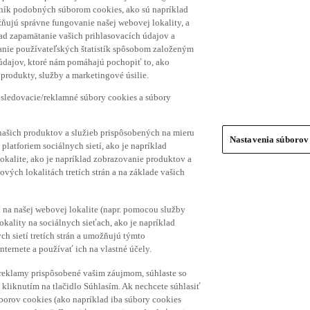
hník podobných súborom cookies, ako sú napríklad
ňujú správne fungovanie našej webovej lokality, a
lad zapamätanie vašich prihlasovacích údajov a
ranie používateľských štatistík spôsobom založeným
 údajov, ktoré nám pomáhajú pochopiť to, ako
produkty, služby a marketingové úsilie.
 sledovacie/reklamné súbory cookies a súbory
našich produktov a služieb prispôsobených na mieru
Nastavenia súborov
platforiem sociálnych sietí, ako je napríklad
lokalite, ako je napríklad zobrazovanie produktov a
vých lokalitách tretích strán a na základe vašich
í na našej webovej lokalite (napr. pomocou služby
ality na sociálnych sieťach, ako je napríklad
h sietí tretích strán a umožňujú týmto
nternete a používať ich na vlastné účely.
a reklamy prispôsobené vašim záujmom, súhlaste so
kliknutím na tlačidlo Súhlasím. Ak nechcete súhlasiť
úborov cookies (ako napríklad iba súbory cookies