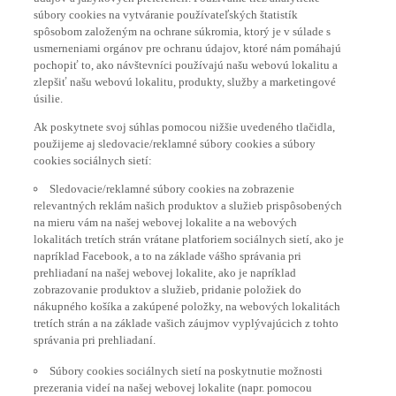
súbory cookies na vytváranie používateľských štatistík
spôsobom založeným na ochrane súkromia, ktorý je v súlade s
usmerneniami orgánov pre ochranu údajov, ktoré nám pomáhajú
pochopiť to, ako návštevníci používajú našu webovú lokalitu a
zlepšiť našu webovú lokalitu, produkty, služby a marketingové
úsilie.
Ak poskytnete svoj súhlas pomocou nižšie uvedeného tlačidla,
použijeme aj sledovacie/reklamné súbory cookies a súbory
cookies sociálnych sietí:
Sledovacie/reklamné súbory cookies na zobrazenie
relevantných reklám našich produktov a služieb prispôsobených
na mieru vám na našej webovej lokalite a na webových
lokalitách tretích strán vrátane platforiem sociálnych sietí, ako je
napríklad Facebook, a to na základe vášho správania pri
prehliadaní na našej webovej lokalite, ako je napríklad
zobrazovanie produktov a služieb, pridanie položiek do
nákupného košíka a zakúpené položky, na webových lokalitách
tretích strán a na základe vašich záujmov vyplývajúcich z tohto
správania pri prehliadaní.
Súbory cookies sociálnych sietí na poskytnutie možnosti
prezerania videí na našej webovej lokalite (napr. pomocou