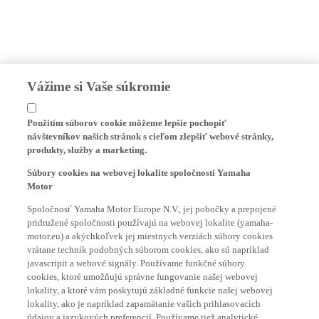
Vážime si Vaše súkromie
Použitím súborov cookie môžeme lepšie pochopiť
návštevníkov našich stránok s cieľom zlepšiť webové stránky,
produkty, služby a marketing.
Súbory cookies na webovej lokalite spoločnosti Yamaha
Motor
Spoločnosť Yamaha Motor Europe N.V., jej pobočky a prepojené
pridružené spoločnosti používajú na webovej lokalite (yamaha-
motor.eu) a akýchkoľvek jej miestnych verziách súbory cookies
vrátane techník podobných súborom cookies, ako sú napríklad
javascripit a webové signály. Používame funkčné súbory
cookies, ktoré umožňujú správne fungovanie našej webovej
lokality, a ktoré vám poskytujú základné funkcie našej webovej
lokality, ako je napríklad zapamätanie vašich prihlasovacích
údajov a jazykových preferencií. Používame tiež analytické