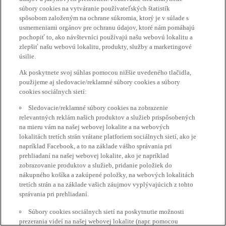
súbory cookies na vytváranie používateľských štatistík
spôsobom založeným na ochrane súkromia, ktorý je v súlade s
usmerneniami orgánov pre ochranu údajov, ktoré nám pomáhajú
pochopiť to, ako návštevníci používajú našu webovú lokalitu a
zlepšiť našu webovú lokalitu, produkty, služby a marketingové
úsilie.
Ak poskytnete svoj súhlas pomocou nižšie uvedeného tlačidla,
použijeme aj sledovacie/reklamné súbory cookies a súbory
cookies sociálnych sietí:
Sledovacie/reklamné súbory cookies na zobrazenie
relevantných reklám našich produktov a služieb prispôsobených
na mieru vám na našej webovej lokalite a na webových
lokalitách tretích strán vrátane platforiem sociálnych sietí, ako je
napríklad Facebook, a to na základe vášho správania pri
prehliadaní na našej webovej lokalite, ako je napríklad
zobrazovanie produktov a služieb, pridanie položiek do
nákupného košíka a zakúpené položky, na webových lokalitách
tretích strán a na základe vašich záujmov vyplývajúcich z tohto
správania pri prehliadaní.
Súbory cookies sociálnych sietí na poskytnutie možnosti
prezerania videí na našej webovej lokalite (napr. pomocou