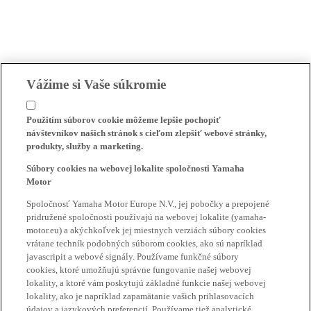
Vážime si Vaše súkromie
Použitím súborov cookie môžeme lepšie pochopiť
návštevníkov našich stránok s cieľom zlepšiť webové stránky,
produkty, služby a marketing.
Súbory cookies na webovej lokalite spoločnosti Yamaha
Motor
Spoločnosť Yamaha Motor Europe N.V., jej pobočky a prepojené
pridružené spoločnosti používajú na webovej lokalite (yamaha-
motor.eu) a akýchkoľvek jej miestnych verziách súbory cookies
vrátane techník podobných súborom cookies, ako sú napríklad
javascripit a webové signály. Používame funkčné súbory
cookies, ktoré umožňujú správne fungovanie našej webovej
lokality, a ktoré vám poskytujú základné funkcie našej webovej
lokality, ako je napríklad zapamätanie vašich prihlasovacích
údajov a jazykových preferencií. Používame tiež analytické