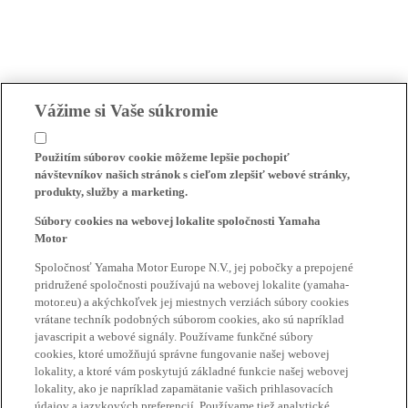
Vážime si Vaše súkromie
Použitím súborov cookie môžeme lepšie pochopiť
návštevníkov našich stránok s cieľom zlepšiť webové stránky,
produkty, služby a marketing.
Súbory cookies na webovej lokalite spoločnosti Yamaha
Motor
Spoločnosť Yamaha Motor Europe N.V., jej pobočky a prepojené
pridružené spoločnosti používajú na webovej lokalite (yamaha-
motor.eu) a akýchkoľvek jej miestnych verziách súbory cookies
vrátane techník podobných súborom cookies, ako sú napríklad
javascripit a webové signály. Používame funkčné súbory
cookies, ktoré umožňujú správne fungovanie našej webovej
lokality, a ktoré vám poskytujú základné funkcie našej webovej
lokality, ako je napríklad zapamätanie vašich prihlasovacích
údajov a jazykových preferencií. Používame tiež analytické