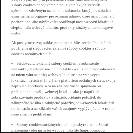
súbory cookies na vytváranie používateľských štatistík
spôsobom založeným na ochrane súkromia, ktorý je v súlade s
usmerneniami orgánov pre ochranu údajov, ktoré nám pomáhajú
pochopiť to, ako návštevníci používajú našu webovú lokalitu a
zlepšiť našu webovú lokalitu, produkty, služby a marketingové
úsilie.
Ak poskytnete svoj súhlas pomocou nižšie uvedeného tlačidla,
použijeme aj sledovacie/reklamné súbory cookies a súbory
cookies sociálnych sietí:
Sledovacie/reklamné súbory cookies na zobrazenie
relevantných reklám našich produktov a služieb prispôsobených
na mieru vám na našej webovej lokalite a na webových
lokalitách tretích strán vrátane platforiem sociálnych sietí, ako je
napríklad Facebook, a to na základe vášho správania pri
prehliadaní na našej webovej lokalite, ako je napríklad
zobrazovanie produktov a služieb, pridanie položiek do
nákupného košíka a zakúpené položky, na webových lokalitách
tretích strán a na základe vašich záujmov vyplývajúcich z tohto
správania pri prehliadaní.
Súbory cookies sociálnych sietí na poskytnutie možnosti
prezerania videí na našej webovej lokalite (napr. pomocou