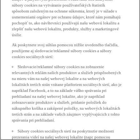
súbory cookies na vytváranie používateľských štatistík
spôsobom založeným na ochrane súkromia, ktorý je v súlade s
usmerneniami orgánov pre ochranu údajov, ktoré nám pomáhajú
pochopiť to, ako návštevníci používajú našu webovú lokalitu a
zlepšiť našu webovú lokalitu, produkty, služby a marketingové
úsilie.
Ak poskytnete svoj súhlas pomocou nižšie uvedeného tlačidla,
použijeme aj sledovacie/reklamné súbory cookies a súbory
cookies sociálnych sietí:
Sledovacie/reklamné súbory cookies na zobrazenie
relevantných reklám našich produktov a služieb prispôsobených
na mieru vám na našej webovej lokalite a na webových
lokalitách tretích strán vrátane platforiem sociálnych sietí, ako je
napríklad Facebook, a to na základe vášho správania pri
prehliadaní na našej webovej lokalite, ako je napríklad
zobrazovanie produktov a služieb, pridanie položiek do
nákupného košíka a zakúpené položky, na webových lokalitách
tretích strán a na základe vašich záujmov vyplývajúcich z tohto
správania pri prehliadaní.
Súbory cookies sociálnych sietí na poskytnutie možnosti
prezerania videí na našej webovej lokalite (napr. pomocou