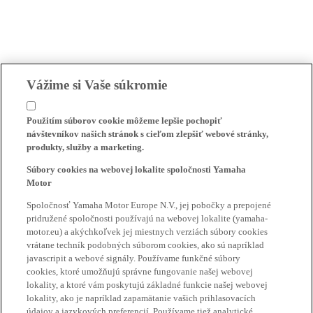
Vážime si Vaše súkromie
Použitím súborov cookie môžeme lepšie pochopiť
návštevníkov našich stránok s cieľom zlepšiť webové stránky,
produkty, služby a marketing.
Súbory cookies na webovej lokalite spoločnosti Yamaha
Motor
Spoločnosť Yamaha Motor Europe N.V., jej pobočky a prepojené
pridružené spoločnosti používajú na webovej lokalite (yamaha-
motor.eu) a akýchkoľvek jej miestnych verziách súbory cookies
vrátane techník podobných súborom cookies, ako sú napríklad
javascripit a webové signály. Používame funkčné súbory
cookies, ktoré umožňujú správne fungovanie našej webovej
lokality, a ktoré vám poskytujú základné funkcie našej webovej
lokality, ako je napríklad zapamätanie vašich prihlasovacích
údajov a jazykových preferencií. Používame tiež analytické