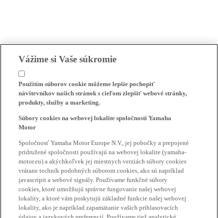
Vážime si Vaše súkromie
Použitím súborov cookie môžeme lepšie pochopiť
návštevníkov našich stránok s cieľom zlepšiť webové stránky,
produkty, služby a marketing.
Súbory cookies na webovej lokalite spoločnosti Yamaha
Motor
Spoločnosť Yamaha Motor Europe N.V., jej pobočky a prepojené
pridružené spoločnosti používajú na webovej lokalite (yamaha-
motor.eu) a akýchkoľvek jej miestnych verziách súbory cookies
vrátane techník podobných súborom cookies, ako sú napríklad
javascripit a webové signály. Používame funkčné súbory
cookies, ktoré umožňujú správne fungovanie našej webovej
lokality, a ktoré vám poskytujú základné funkcie našej webovej
lokality, ako je napríklad zapamätanie vašich prihlasovacích
údajov a jazykových preferencií. Používame tiež analytické