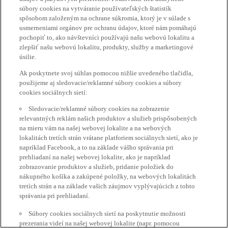
súbory cookies na vytváranie používateľských štatistík
spôsobom založeným na ochrane súkromia, ktorý je v súlade s
usmerneniami orgánov pre ochranu údajov, ktoré nám pomáhajú
pochopiť to, ako návštevníci používajú našu webovú lokalitu a
zlepšiť našu webovú lokalitu, produkty, služby a marketingové
úsilie.
Ak poskytnete svoj súhlas pomocou nižšie uvedeného tlačidla,
použijeme aj sledovacie/reklamné súbory cookies a súbory
cookies sociálnych sietí:
Sledovacie/reklamné súbory cookies na zobrazenie
relevantných reklám našich produktov a služieb prispôsobených
na mieru vám na našej webovej lokalite a na webových
lokalitách tretích strán vrátane platforiem sociálnych sietí, ako je
napríklad Facebook, a to na základe vášho správania pri
prehliadaní na našej webovej lokalite, ako je napríklad
zobrazovanie produktov a služieb, pridanie položiek do
nákupného košíka a zakúpené položky, na webových lokalitách
tretích strán a na základe vašich záujmov vyplývajúcich z tohto
správania pri prehliadaní.
Súbory cookies sociálnych sietí na poskytnutie možnosti
prezerania videí na našej webovej lokalite (napr. pomocou