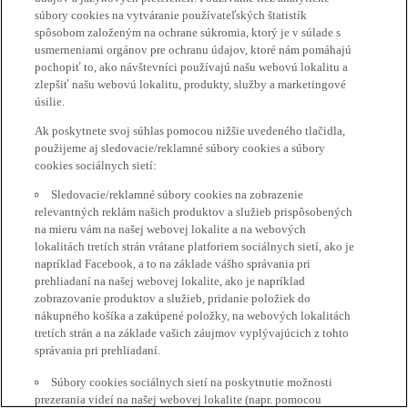
súbory cookies na vytváranie používateľských štatistík
spôsobom založeným na ochrane súkromia, ktorý je v súlade s
usmerneniami orgánov pre ochranu údajov, ktoré nám pomáhajú
pochopiť to, ako návštevníci používajú našu webovú lokalitu a
zlepšiť našu webovú lokalitu, produkty, služby a marketingové
úsilie.
Ak poskytnete svoj súhlas pomocou nižšie uvedeného tlačidla,
použijeme aj sledovacie/reklamné súbory cookies a súbory
cookies sociálnych sietí:
Sledovacie/reklamné súbory cookies na zobrazenie
relevantných reklám našich produktov a služieb prispôsobených
na mieru vám na našej webovej lokalite a na webových
lokalitách tretích strán vrátane platforiem sociálnych sietí, ako je
napríklad Facebook, a to na základe vášho správania pri
prehliadaní na našej webovej lokalite, ako je napríklad
zobrazovanie produktov a služieb, pridanie položiek do
nákupného košíka a zakúpené položky, na webových lokalitách
tretích strán a na základe vašich záujmov vyplývajúcich z tohto
správania pri prehliadaní.
Súbory cookies sociálnych sietí na poskytnutie možnosti
prezerania videí na našej webovej lokalite (napr. pomocou