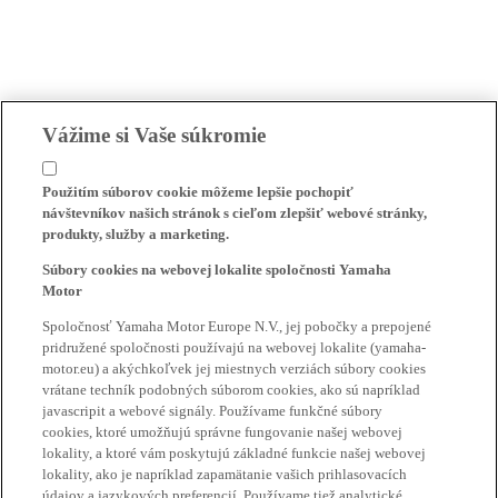
Vážime si Vaše súkromie
Použitím súborov cookie môžeme lepšie pochopiť
návštevníkov našich stránok s cieľom zlepšiť webové stránky,
produkty, služby a marketing.
Súbory cookies na webovej lokalite spoločnosti Yamaha
Motor
Spoločnosť Yamaha Motor Europe N.V., jej pobočky a prepojené
pridružené spoločnosti používajú na webovej lokalite (yamaha-
motor.eu) a akýchkoľvek jej miestnych verziách súbory cookies
vrátane techník podobných súborom cookies, ako sú napríklad
javascripit a webové signály. Používame funkčné súbory
cookies, ktoré umožňujú správne fungovanie našej webovej
lokality, a ktoré vám poskytujú základné funkcie našej webovej
lokality, ako je napríklad zapamätanie vašich prihlasovacích
údajov a jazykových preferencií. Používame tiež analytické