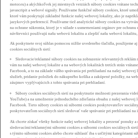
motor.eu) a akýchkoľvek jej miestnych verziách súbory cookies vrátane tec
javascripit a webové signály. Používame funkčné súbory cookies, ktoré umož
ktoré vám poskytujú základné funkcie našej webovej lokality, ako je naprík
jazykových preferencií. Používame tiež analytické súbory cookies na vytvá
na ochrane súkromia, ktorý je v súlade s usmerneniami orgánov pre ochranu
návštevníci používajú našu webovú lokalitu a zlepšiť našu webovú lokalitu, 
Ak poskytnete svoj súhlas pomocou nižšie uvedeného tlačidla, použijeme aj
cookies sociálnych sietí:
Sledovacie/reklamné súbory cookies na zobrazenie relevantných reklám 
vám na našej webovej lokalite a na webových lokalitách tretích strán vrátane 
Facebook, a to na základe vášho správania pri prehliadaní na našej webovej 
služieb, pridanie položiek do nákupného košíka a zakúpené položky, na webo
záujmov vyplývajúcich z tohto správania pri prehliadaní.
Súbory cookies sociálnych sietí na poskytnutie možnosti prezerania vide
YouTube) a na umožnenie jednoduchého zdieľania obsahu z našej webovej lok
Facebook. Tieto súbory cookies sú súbormi cookies poskytovateľov sociálnyc
poskytovateľom sociálnych sietí sledovať vaše správanie pri prehliadaní na i
Ak chcete získať všetky funkcie našej webovej lokality a prezerať ponuky 
sledovacími/reklamnými súbormi cookies a súbormi cookies sociálnych sietí 
s týmito súbormi cookies alebo chcete súhlasiť iba s určitými kategóriami s