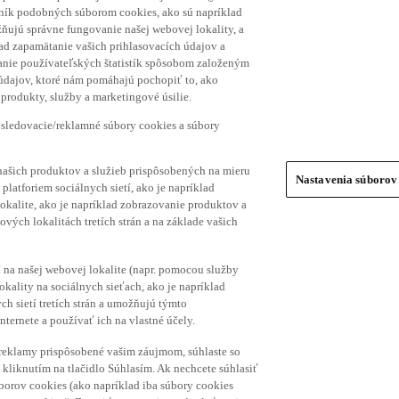
hník podobných súborom cookies, ako sú napríklad
ňujú správne fungovanie našej webovej lokality, a
lad zapamätanie vašich prihlasovacích údajov a
ranie používateľských štatistík spôsobom založeným
 údajov, ktoré nám pomáhajú pochopiť to, ako
produkty, služby a marketingové úsilie.
 sledovacie/reklamné súbory cookies a súbory
našich produktov a služieb prispôsobených na mieru
Nastavenia súborov
platforiem sociálnych sietí, ako je napríklad
lokalite, ako je napríklad zobrazovanie produktov a
vých lokalitách tretích strán a na základe vašich
í na našej webovej lokalite (napr. pomocou služby
ality na sociálnych sieťach, ako je napríklad
h sietí tretích strán a umožňujú týmto
nternete a používať ich na vlastné účely.
a reklamy prispôsobené vašim záujmom, súhlaste so
kliknutím na tlačidlo Súhlasím. Ak nechcete súhlasiť
úborov cookies (ako napríklad iba súbory cookies