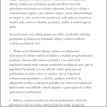
súbory cookies na vytváranie používateľských štatistík
spôsobom založeným na ochrane súkromia, ktorý je v súlade s
usmerneniami orgánov pre ochranu údajov, ktoré nám pomáhajú
pochopiť to, ako návštevníci používajú našu webovú lokalitu a
zlepšiť našu webovú lokalitu, produkty, služby a marketingové
úsilie.
Ak poskytnete svoj súhlas pomocou nižšie uvedeného tlačidla,
použijeme aj sledovacie/reklamné súbory cookies a súbory
cookies sociálnych sietí:
Sledovacie/reklamné súbory cookies na zobrazenie
relevantných reklám našich produktov a služieb prispôsobených
na mieru vám na našej webovej lokalite a na webových
lokalitách tretích strán vrátane platforiem sociálnych sietí, ako je
napríklad Facebook, a to na základe vášho správania pri
prehliadaní na našej webovej lokalite, ako je napríklad
zobrazovanie produktov a služieb, pridanie položiek do
nákupného košíka a zakúpené položky, na webových lokalitách
tretích strán a na základe vašich záujmov vyplývajúcich z tohto
správania pri prehliadaní.
Súbory cookies sociálnych sietí na poskytnutie možnosti
prezerania videí na našej webovej lokalite (napr. pomocou