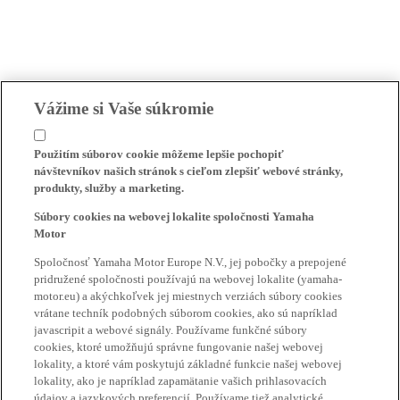
Vážime si Vaše súkromie
Použitím súborov cookie môžeme lepšie pochopiť
návštevníkov našich stránok s cieľom zlepšiť webové stránky,
produkty, služby a marketing.
Súbory cookies na webovej lokalite spoločnosti Yamaha
Motor
Spoločnosť Yamaha Motor Europe N.V., jej pobočky a prepojené
pridružené spoločnosti používajú na webovej lokalite (yamaha-
motor.eu) a akýchkoľvek jej miestnych verziách súbory cookies
vrátane techník podobných súborom cookies, ako sú napríklad
javascripit a webové signály. Používame funkčné súbory
cookies, ktoré umožňujú správne fungovanie našej webovej
lokality, a ktoré vám poskytujú základné funkcie našej webovej
lokality, ako je napríklad zapamätanie vašich prihlasovacích
údajov a jazykových preferencií. Používame tiež analytické