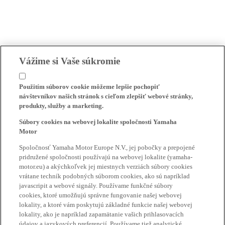
Vážime si Vaše súkromie
Použitím súborov cookie môžeme lepšie pochopiť
návštevníkov našich stránok s cieľom zlepšiť webové stránky,
produkty, služby a marketing.
Súbory cookies na webovej lokalite spoločnosti Yamaha
Motor
Spoločnosť Yamaha Motor Europe N.V., jej pobočky a prepojené
pridružené spoločnosti používajú na webovej lokalite (yamaha-
motor.eu) a akýchkoľvek jej miestnych verziách súbory cookies
vrátane techník podobných súborom cookies, ako sú napríklad
javascripit a webové signály. Používame funkčné súbory
cookies, ktoré umožňujú správne fungovanie našej webovej
lokality, a ktoré vám poskytujú základné funkcie našej webovej
lokality, ako je napríklad zapamätanie vašich prihlasovacích
údajov a jazykových preferencií. Používame tiež analytické