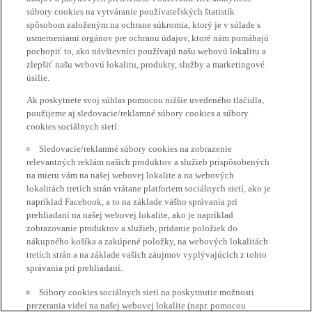
súbory cookies na vytváranie používateľských štatistík
spôsobom založeným na ochrane súkromia, ktorý je v súlade s
usmerneniami orgánov pre ochranu údajov, ktoré nám pomáhajú
pochopiť to, ako návštevníci používajú našu webovú lokalitu a
zlepšiť našu webovú lokalitu, produkty, služby a marketingové
úsilie.
Ak poskytnete svoj súhlas pomocou nižšie uvedeného tlačidla,
použijeme aj sledovacie/reklamné súbory cookies a súbory
cookies sociálnych sietí:
Sledovacie/reklamné súbory cookies na zobrazenie
relevantných reklám našich produktov a služieb prispôsobených
na mieru vám na našej webovej lokalite a na webových
lokalitách tretích strán vrátane platforiem sociálnych sietí, ako je
napríklad Facebook, a to na základe vášho správania pri
prehliadaní na našej webovej lokalite, ako je napríklad
zobrazovanie produktov a služieb, pridanie položiek do
nákupného košíka a zakúpené položky, na webových lokalitách
tretích strán a na základe vašich záujmov vyplývajúcich z tohto
správania pri prehliadaní.
Súbory cookies sociálnych sietí na poskytnutie možnosti
prezerania videí na našej webovej lokalite (napr. pomocou