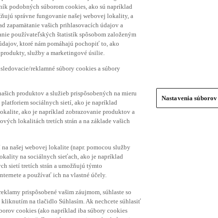
hník podobných súborom cookies, ako sú napríklad
ňujú správne fungovanie našej webovej lokality, a
lad zapamätanie vašich prihlasovacích údajov a
ranie používateľských štatistík spôsobom založeným
 údajov, ktoré nám pomáhajú pochopiť to, ako
produkty, služby a marketingové úsilie.
 sledovacie/reklamné súbory cookies a súbory
našich produktov a služieb prispôsobených na mieru
Nastavenia súborov
platforiem sociálnych sietí, ako je napríklad
lokalite, ako je napríklad zobrazovanie produktov a
vých lokalitách tretích strán a na základe vašich
í na našej webovej lokalite (napr. pomocou služby
ality na sociálnych sieťach, ako je napríklad
h sietí tretích strán a umožňujú týmto
nternete a používať ich na vlastné účely.
a reklamy prispôsobené vašim záujmom, súhlaste so
kliknutím na tlačidlo Súhlasím. Ak nechcete súhlasiť
úborov cookies (ako napríklad iba súbory cookies