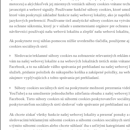
motor.eu) a akýchkoľvek jej miestnych verziách súbory cookies vrátane tec
javascripit a webové signály. Používame funkčné súbory cookies, ktoré umož
ktoré vám poskytujú základné funkcie našej webovej lokality, ako je naprík
jazykových preferencií. Používame tiež analytické súbory cookies na vytvá
na ochrane súkromia, ktorý je v súlade s usmerneniami orgánov pre ochranu
návštevníci používajú našu webovú lokalitu a zlepšiť našu webovú lokalitu, 
Ak poskytnete svoj súhlas pomocou nižšie uvedeného tlačidla, použijeme aj
cookies sociálnych sietí:
Sledovacie/reklamné súbory cookies na zobrazenie relevantných reklám 
vám na našej webovej lokalite a na webových lokalitách tretích strán vrátane 
Facebook, a to na základe vášho správania pri prehliadaní na našej webovej 
služieb, pridanie položiek do nákupného košíka a zakúpené položky, na webo
záujmov vyplývajúcich z tohto správania pri prehliadaní.
Súbory cookies sociálnych sietí na poskytnutie možnosti prezerania vide
YouTube) a na umožnenie jednoduchého zdieľania obsahu z našej webovej lok
Facebook. Tieto súbory cookies sú súbormi cookies poskytovateľov sociálnyc
poskytovateľom sociálnych sietí sledovať vaše správanie pri prehliadaní na i
Ak chcete získať všetky funkcie našej webovej lokality a prezerať ponuky 
sledovacími/reklamnými súbormi cookies a súbormi cookies sociálnych sietí 
s týmito súbormi cookies alebo chcete súhlasiť iba s určitými kategóriami s