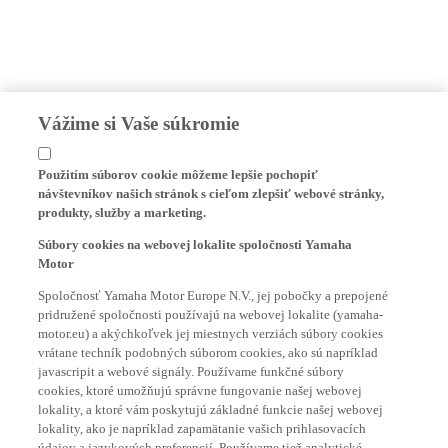
Vážime si Vaše súkromie
Použitím súborov cookie môžeme lepšie pochopiť
návštevníkov našich stránok s cieľom zlepšiť webové stránky,
produkty, služby a marketing.
Súbory cookies na webovej lokalite spoločnosti Yamaha
Motor
Spoločnosť Yamaha Motor Europe N.V., jej pobočky a prepojené
pridružené spoločnosti používajú na webovej lokalite (yamaha-
motor.eu) a akýchkoľvek jej miestnych verziách súbory cookies
vrátane techník podobných súborom cookies, ako sú napríklad
javascripit a webové signály. Používame funkčné súbory
cookies, ktoré umožňujú správne fungovanie našej webovej
lokality, a ktoré vám poskytujú základné funkcie našej webovej
lokality, ako je napríklad zapamätanie vašich prihlasovacích
údajov a jazykových preferencií. Používame tiež analytické