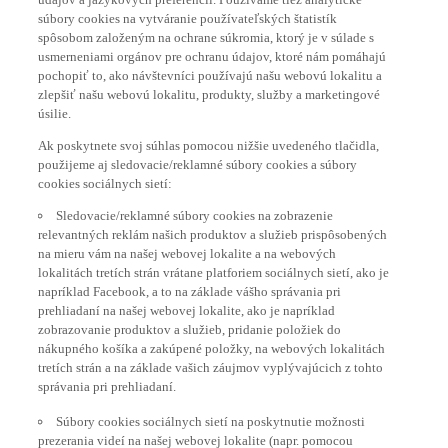
súbory cookies na vytváranie používateľských štatistík
spôsobom založeným na ochrane súkromia, ktorý je v súlade s
usmerneniami orgánov pre ochranu údajov, ktoré nám pomáhajú
pochopiť to, ako návštevníci používajú našu webovú lokalitu a
zlepšiť našu webovú lokalitu, produkty, služby a marketingové
úsilie.
Ak poskytnete svoj súhlas pomocou nižšie uvedeného tlačidla,
použijeme aj sledovacie/reklamné súbory cookies a súbory
cookies sociálnych sietí:
Sledovacie/reklamné súbory cookies na zobrazenie
relevantných reklám našich produktov a služieb prispôsobených
na mieru vám na našej webovej lokalite a na webových
lokalitách tretích strán vrátane platforiem sociálnych sietí, ako je
napríklad Facebook, a to na základe vášho správania pri
prehliadaní na našej webovej lokalite, ako je napríklad
zobrazovanie produktov a služieb, pridanie položiek do
nákupného košíka a zakúpené položky, na webových lokalitách
tretích strán a na základe vašich záujmov vyplývajúcich z tohto
správania pri prehliadaní.
Súbory cookies sociálnych sietí na poskytnutie možnosti
prezerania videí na našej webovej lokalite (napr. pomocou