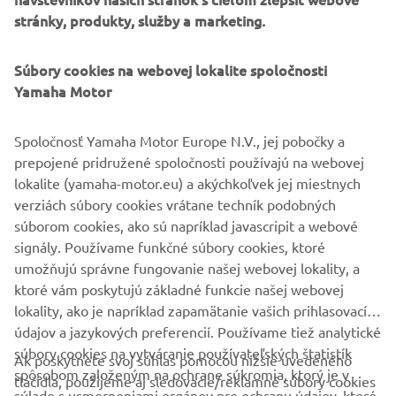
stránky, produkty, služby a marketing.
OSPRAVEDLŇUJEME SA! TÁTO
Súbory cookies na webovej lokalite spoločnosti
UDALOSŤ JE UZAVRETÁ.
Yamaha Motor
Navštívte prosím našu webovú stránku a zistite, kedy
budú ďalšie udalosti.
Spoločnosť Yamaha Motor Europe N.V., jej pobočky a
prepojené pridružené spoločnosti používajú na webovej
lokalite (yamaha-motor.eu) a akýchkoľvek jej miestnych
PREJSŤ NA KALENDÁR UDALOSTÍ
verziách súbory cookies vrátane techník podobných
súborom cookies, ako sú napríklad javascripit a webové
Táto propagačná kampaň platí do konca januára 2024
signály. Používame funkčné súbory cookies, ktoré
umožňujú správne fungovanie našej webovej lokality, a
ktoré vám poskytujú základné funkcie našej webovej
lokality, ako je napríklad zapamätanie vašich prihlasovacích
údajov a jazykových preferencií. Používame tiež analytické
súbory cookies na vytváranie používateľských štatistík
Ak poskytnete svoj súhlas pomocou nižšie uvedeného
FIREMNÉ STRÁNKY
spôsobom založeným na ochrane súkromia, ktorý je v
tlačidla, použijeme aj sledovacie/reklamné súbory cookies
súlade s usmerneniami orgánov pre ochranu údajov, ktoré