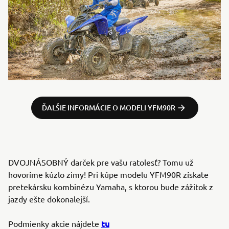
ĎALŠIE INFORMÁCIE O MODELI YFM90R
DVOJNÁSOBNÝ darček pre vašu ratolesť? Tomu už
hovoríme kúzlo zimy! Pri kúpe modelu YFM90R získate
pretekársku kombinézu Yamaha, s ktorou bude zážitok z
jazdy ešte dokonalejší.
tu
Podmienky akcie nájdete