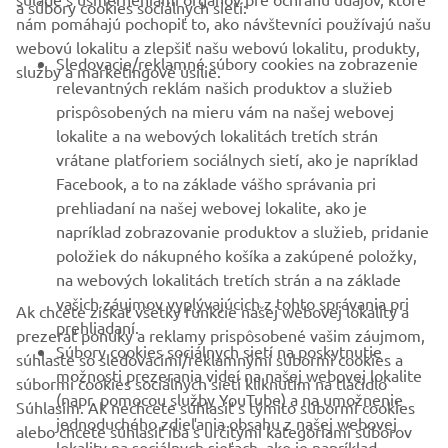
a súbory cookies sociálnych sietí:
nám pomáhajú pochopiť to, ako návštevníci používajú našu
B2B
webovú lokalitu a zlepšiť našu webovú lokalitu, produkty,
Sledovacie/reklamné súbory cookies na zobrazenie
služby a marketingové úsilie.
VIAC YAMAHA
relevantných reklám našich produktov a služieb
prispôsobených na mieru vám na našej webovej
lokalite a na webových lokalitách tretích strán
PODPORA
vrátane platforiem sociálnych sietí, ako je napríklad
Facebook, a to na základe vášho správania pri
prehliadaní na našej webovej lokalite, ako je
BULLETIN
napríklad zobrazovanie produktov a služieb, pridanie
položiek do nákupného košíka a zakúpené položky,
Získajte medzi prvými informácie o najnovších ponukách,
špeciálnych akciách, nových verziách a mnoho ďalšieho
na webových lokalitách tretích strán a na základe
vašich záujmov vyplývajúcich z tohto správania pri
Ak chcete získať všetky funkcie našej webovej lokality a
prehliadaní.
prezerať ponuky a reklamy prispôsobené vašim záujmom,
Súbory cookies sociálnych sietí na poskytnutie
súhlaste so sledovacími/reklamnými súbormi cookies a
PRIHLÁSIŤ SA NA ODBER
možnosti prezerania videí na našej webovej lokalite
súbormi cookies sociálnych sietí kliknutím na tlačidlo
(napr. pomocou služby YouTube) a na umožnenie
Súhlasím. Ak nechcete súhlasiť s týmito súbormi cookies
jednoduchého zdieľania obsahu z našej webovej
alebo chcete súhlasiť iba s určitými kategóriami súborov
Prečítajte si naše Zásady ochrany osobných údajov, aby ste sa
lokality na sociálnych sieťach, ako je napríklad