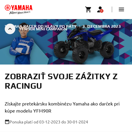
YAMAHA RACER OD HLAVY PO PÄTY
|
3. DECEMBRA 2023
YFM90R MINI CAMPAIGN
ZOBRAZIŤ SVOJE ZÁŽITKY Z
RACINGU
Získajte pretekársku kombinézu Yamaha ako darček pri
kúpe modelu YFM90R
Ponuka platí od 03-12-2023
do 30-01-2024