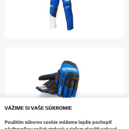
VÁŽIME SI VAŠE SÚKROMIE
Použitím súborov cookie môžeme lepšie pochopiť
návštevníkov našich stránok s cieľom zlepšiť webové