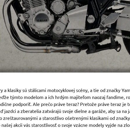
 a klasiky sú stálicami motocyklovej scény, a tie od značky Ya
Keďže týmto modelom a ich hrdým majiteľom naozaj fandíme, r
radične podporiť. Ale prečo práve teraz? Pretože práve teraz je 
 jazdci a zberatelia zatvárajú svoje dielne a garáže, aby sa na ja
o zreštaurovanými a starostlivo ošetrenými klasikami od značk
 našej akcii vás starostlivosť o svoje vzácne modely vyjde na z