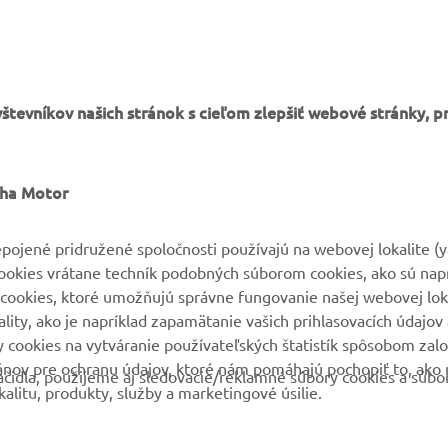
tevníkov našich stránok s cieľom zlepšiť webové stránky, p
VIAC YAMAHA
PODPORA
aha Motor
MyYamaha
Parts Catalogue
pojené pridružené spoločnosti používajú na webovej lokalite (
cookies vrátane techník podobných súborom cookies, ako sú nap
Yamaha Music
Rezervácia na servis
cookies, ktoré umožňujú správne fungovanie našej webovej loka
Yamaha Racing
Nájsť predajcu
ity, ako je napríklad zapamätanie vašich prihlasovacích údajov 
ry cookies na vytváranie používateľských štatistík spôsobom za
Yamaha Motor Global
Nakladaní s použitými
ánov pre ochranu údajov, ktoré nám pomáhajú pochopiť to, ako 
batériami
čidla, použijeme aj sledovacie/reklamné súbory cookies a súbo
Mobilné aplikácie
alitu, produkty, služby a marketingové úsilie.