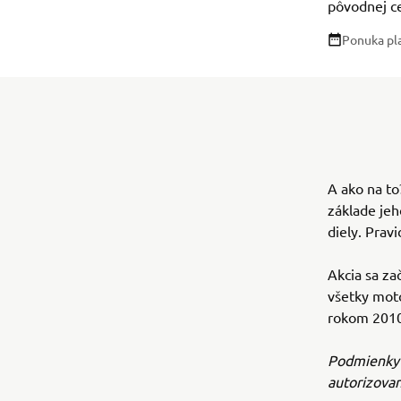
pôvodnej c
Ponuka pl
A ako na t
základe je
diely. Pravi
Akcia sa za
všetky moto
rokom 2010
Podmienky 
autorizova