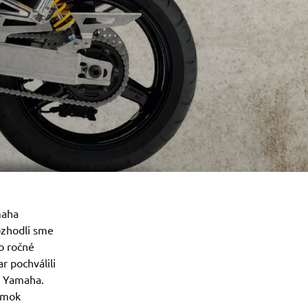
maha
ozhodli sme
to ročné
r pochválili
y Yamaha.
lomok