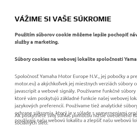
VÁŽIME SI VAŠE SÚKROMIE
Použitím súborov cookie môžeme lepšie pochopiť návš
služby a marketing.
FIREMNÉ STRÁNKY
B2B
Súbory cookies na webovej lokalite spoločnosti Yam
O nás
Systémy eBike
Spoločnosť Yamaha Motor Europe N.V., jej pobočky a pre
motor.eu) a akýchkoľvek jej miestnych verziách súbory 
Novinky
Úrady
javascripit a webové signály. Používame funkčné súbory 
Podujatia
Golf/Prevádzka
ktoré vám poskytujú základné funkcie našej webovej lokal
jazykových preferencií. Používame tiež analytické súbo
Tlač
Prví respondenti
ochrane súkromia, ktorý je v súlade s usmerneniami org
Ak poskytnete svoj súhlas pomocou nižšie uvedeného tla
Katalóg
Súprava autoškoly
používajú našu webovú lokalitu a zlepšiť našu webovú lok
sociálnych sietí:
Práca v spoločnosti
Robotics
Yamaha