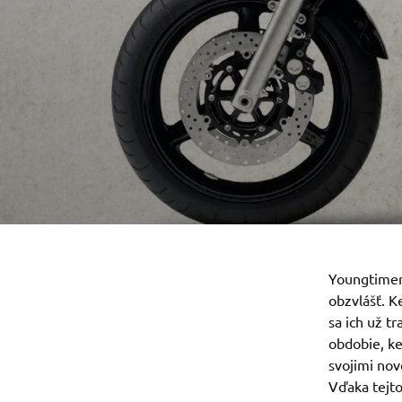
Youngtimery
obzvlášť. 
sa ich už t
obdobie, keď
svojimi nov
Vďaka tejto