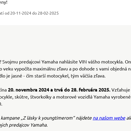
eny!
atí od 20-11-2024
do 28-02-2025
o? Svojmu predajcovi Yamaha nahlásite VIN vášho motocykla. O
ho veku vypočíta maximálnu zľavu a po dohode s vami objedná 
dlo je jasné - čím starší motocykel, tým väčšia zľava.
20. novembra 2024 a trvá do 28. februára 2025.
čína
Vzťahuje 
cykle, skútre, štvorkolky a motorové vozidlá Yamaha vyrobené
.
kampane „Z lásky k youngtimerom“ nájdete
na našom webe
al
ných predajcov Yamaha.