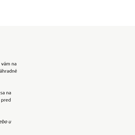
n vám na
náhradné
sa na
 pred
ebo u