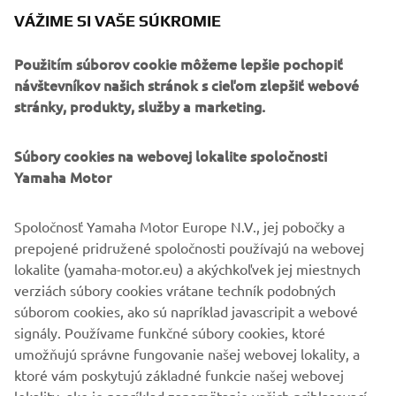
VÁŽIME SI VAŠE SÚKROMIE
Použitím súborov cookie môžeme lepšie pochopiť
návštevníkov našich stránok s cieľom zlepšiť webové
stránky, produkty, služby a marketing.
10-ROČNÁ ZÁRUKA
Súbory cookies na webovej lokalite spoločnosti
SPOLOČNOSTI YAMAHA NA
Yamaha Motor
REMEŇ
Vďaka 10-ročnej záruke na remeň, ktorá dokazuje
Spoločnosť Yamaha Motor Europe N.V., jej pobočky a
vynikajúcu spoľahlivosť a odolnosť, môžete jazdiť bez
prepojené pridružené spoločnosti používajú na webovej
obáv.
lokalite (yamaha-motor.eu) a akýchkoľvek jej miestnych
verziách súbory cookies vrátane techník podobných
súborom cookies, ako sú napríklad javascripit a webové
ZISTITE VIAC
signály. Používame funkčné súbory cookies, ktoré
umožňujú správne fungovanie našej webovej lokality, a
ktoré vám poskytujú základné funkcie našej webovej