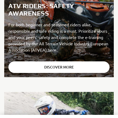
ATV RIDERS: SAFETY
AWARENESS
For both beginner and seasoned riders alike,
responsible and safe riding is a must. Prioritize yours
and your peers’ safety and complete the e-training
provided by the All Terrain Vehicle Industry European
Association (ATVEA) here.
DISCOVER MORE