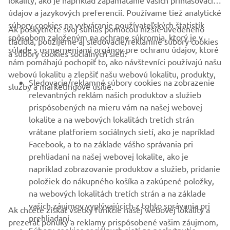
lokality, ako je napríklad zapamätanie vašich prihlasovacích
údajov a jazykových preferencií. Používame tiež analytické
súbory cookies na vytváranie používateľských štatistík
Ak poskytnete svoj súhlas pomocou nižšie uvedeného
FIREMNÉ STRÁNKY
spôsobom založeným na ochrane súkromia, ktorý je v
tlačidla, použijeme aj sledovacie/reklamné súbory cookies
súlade s usmerneniami orgánov pre ochranu údajov, ktoré
a súbory cookies sociálnych sietí:
nám pomáhajú pochopiť to, ako návštevníci používajú našu
B2B
webovú lokalitu a zlepšiť našu webovú lokalitu, produkty,
Sledovacie/reklamné súbory cookies na zobrazenie
služby a marketingové úsilie.
VIAC YAMAHA
relevantných reklám našich produktov a služieb
prispôsobených na mieru vám na našej webovej
lokalite a na webových lokalitách tretích strán
PODPORA
vrátane platforiem sociálnych sietí, ako je napríklad
Facebook, a to na základe vášho správania pri
prehliadaní na našej webovej lokalite, ako je
BULLETIN
napríklad zobrazovanie produktov a služieb, pridanie
položiek do nákupného košíka a zakúpené položky,
Získajte medzi prvými informácie o najnovších ponukách,
špeciálnych akciách, nových verziách a mnoho ďalšieho
na webových lokalitách tretích strán a na základe
vašich záujmov vyplývajúcich z tohto správania pri
Ak chcete získať všetky funkcie našej webovej lokality a
prehliadaní.
prezerať ponuky a reklamy prispôsobené vašim záujmom,