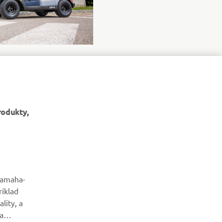
rodukty,
yamaha-
BULLETIN
ríklad
lity, a
Získajte medzi prvými informácie o najnovších ponukách,
a
špeciálnych akciách, nových verziách a mnoho ďalšieho