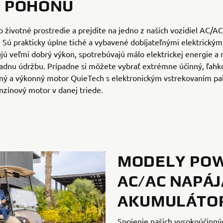
Y POHONU
 o životné prostredie a prejdite na jedno z našich vozidiel AC/AC
Sú prakticky úplne tiché a vybavené dobíjateľnými elektrickými
ujú veľmi dobrý výkon, spotrebúvajú málo elektrickej energie a
iadnu údržbu. Prípadne si môžete vybrať extrémne účinný, ľahk
ný a výkonný motor QuieTech s elektronickým vstrekovaním pal
enzínový motor v danej triede.
MODELY PO
AC/AC NAPÁJ
AKUMULÁTO
Spojenie našich vysokoúčinný