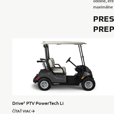
odolné, efe
maximálne p
PRES
PREP
Drive² PTV PowerTech Li
ČÍTAŤ VIAC