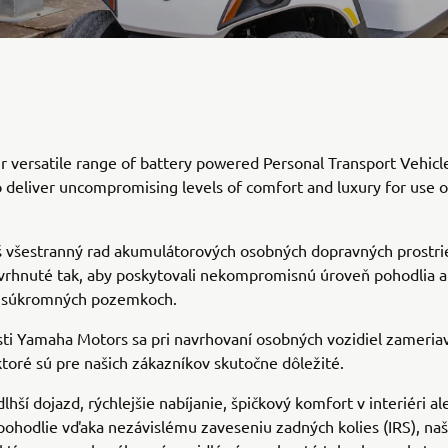
r versatile range of battery powered Personal Transport Vehicl
 deliver uncompromising levels of comfort and luxury for use o
š všestranný rad akumulátorových osobných dopravných prostri
vrhnuté tak, aby poskytovali nekompromisnú úroveň pohodlia a
a súkromných pozemkoch.
sti Yamaha Motors sa pri navrhovaní osobných vozidiel zameri
 ktoré sú pre našich zákazníkov skutočne dôležité.
dlhší dojazd, rýchlejšie nabíjanie, špičkový komfort v interiéri a
pohodlie vďaka nezávislému zaveseniu zadných kolies (IRS), na