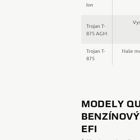
Ion
Vys
Trojan T-
875 AGM
Trojan T-
Naše mo
875
MODELY QU
BENZÍNOV
EFI