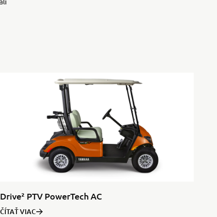
li
Drive² PTV PowerTech AC
ČÍTAŤ VIAC