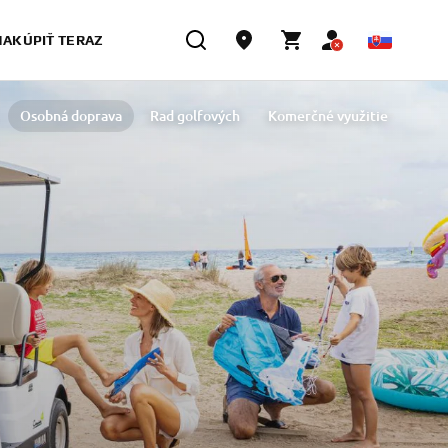
NAKÚPIŤ TERAZ
Osobná doprava
Rad golfových
Komerčné využitie