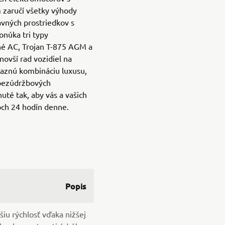
zaručí všetky výhody
avných prostriedkov s
núka tri typy
né AC, Trojan T-875 AGM a
novší rad vozidiel na
ťaznú kombináciu luxusu,
bezúdržbových
uté tak, aby vás a vašich
och 24 hodín denne.
Popis
šiu rýchlosť vďaka nižšej