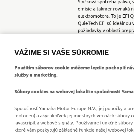
Špičková spotreba paliva, 
emisie a takmer rovnaká n
elektromotora. To je EFI 
QuieTech EFI sú ideálnou 
požiadavky v oblasti prepr
hlučnosť zo všetkých benzí
uhľovodíkov a sú vybaven
VÁŽIME SI VAŠE SÚKROMIE
zadných kolies, ktoré zais
ohľadu na podmienky.
Použitím súborov cookie môžeme lepšie pochopiť návš
služby a marketing.
Súbory cookies na webovej lokalite spoločnosti Yam
Spoločnosť Yamaha Motor Europe N.V., jej pobočky a pre
FIREMNÉ STRÁNKY
B2B
motor.eu) a akýchkoľvek jej miestnych verziách súbory 
javascripit a webové signály. Používame funkčné súbory 
ktoré vám poskytujú základné funkcie našej webovej lokal
O nás
Systémy eBike