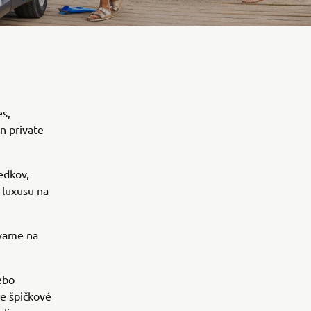
es,
n private
edkov,
 luxusu na
avame na
lebo
še špičkové