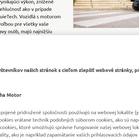
vynikajúci výkon, znížené
ehlučnosť ako v prípade
QuieTech. Vozidlá s motorom
voľbou pre všetky vaše
avy osôb, majú najnižšiu
nových vozidiel, nižšie emisie
é nezávislým zavesením
ťuje luxusne tichú jazdu bez
tevníkov našich stránok s cieľom zlepšiť webové stránky, p
aha Motor
pojené pridružené spoločnosti používajú na webovej lokalite (
VIAC YAMAHA
PODPORA
cookies vrátane techník podobných súborom cookies, ako sú nap
cookies, ktoré umožňujú správne fungovanie našej webovej loka
ity, ako je napríklad zapamätanie vašich prihlasovacích údajov 
MyYamaha
Parts Catalogue