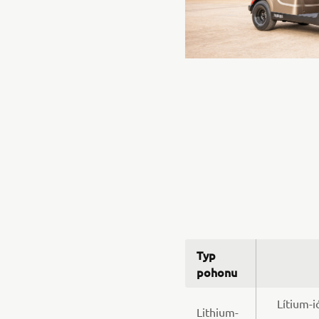
Typ
pohonu
Lítium-i
Lithium-