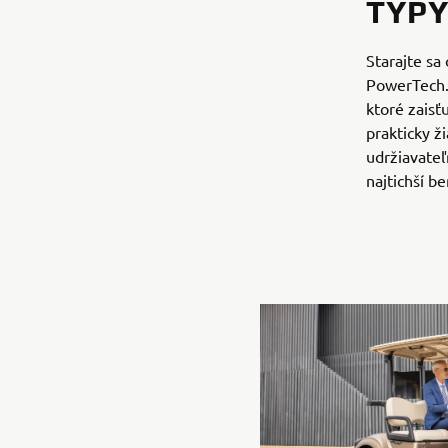
TYP
Starajte sa
PowerTech. 
ktoré zaisť
prakticky ž
udržiavateľ
najtichší b