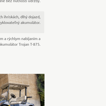
lne bez nutnosti údržby.
 ihriskách, dlhý dojazd,
cyklovateľný akumulátor.
m a rýchlym nabíjaním a
kumulátor Trojan T-875.