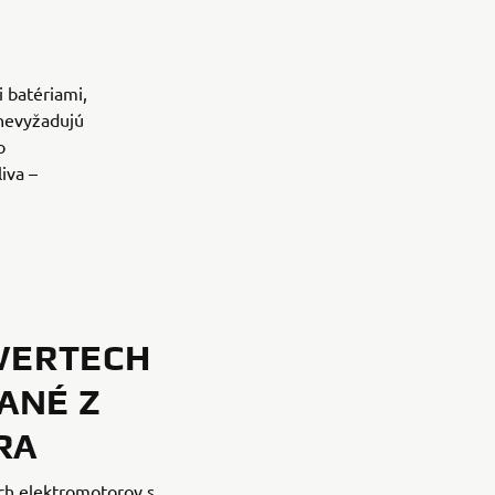
 batériami,
 nevyžadujú
o
iva –
WERTECH
ANÉ Z
RA
ch elektromotorov s