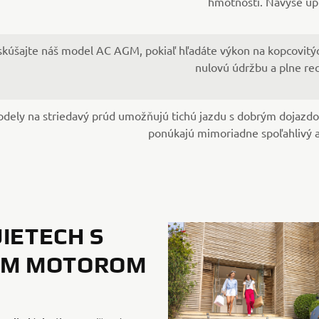
hmotnosti. Navyše úp
kúšajte náš model AC AGM, pokiaľ hľadáte výkon na kopcovitých
nulovú údržbu a plne re
dely na striedavý prúd umožňujú tichú jazdu s dobrým dojazdo
ponúkajú mimoriadne spoľahlivý a
IETECH S
ÝM MOTOROM