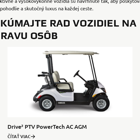
ktívne a vysokovýkonné vozidlá sú navrhnuté tak, aby poskytova
ohodlie a skutočný luxus na každej ceste.
KÚMAJTE RAD VOZIDIEL NA
RAVU OSÔB
Drive² PTV PowerTech AC AGM
ČÍTAŤ VIAC