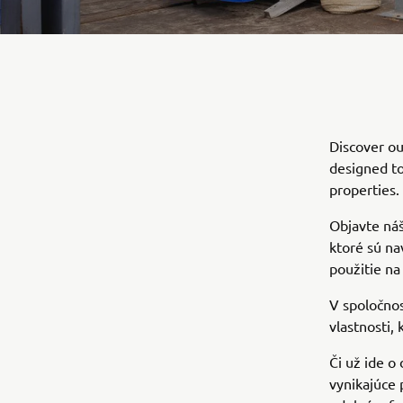
Discover ou
designed to
properties.
Objavte ná
ktoré sú na
použitie n
V spoločno
vlastnosti,
Či už ide o 
vynikajúce 