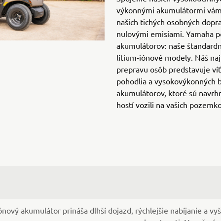
výkonnými akumulátormi vám 
našich tichých osobných dopr
nulovými emisiami. Yamaha po
akumulátorov: naše štandard
lítium-iónové modely. Náš naj
prepravu osôb predstavuje ví
pohodlia a vysokovýkonných 
akumulátorov, ktoré sú navrhn
hostí vozili na vašich pozemk
ónový akumulátor prináša dlhší dojazd, rýchlejšie nabíjanie a vyš