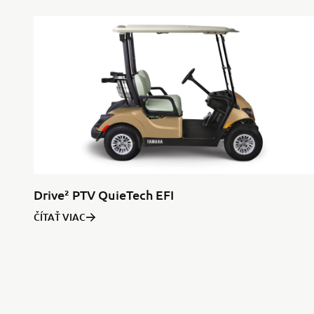
Drive² PTV QuieTech EFI
ČÍTAŤ VIAC