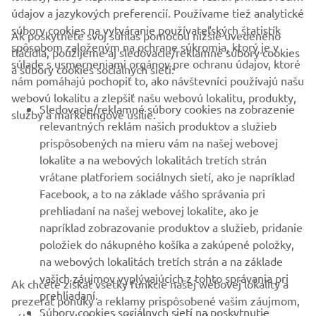
údajov a jazykových preferencií. Používame tiež analytické
súbory cookies na vytváranie používateľských štatistík
Ak poskytnete svoj súhlas pomocou nižšie uvedeného
FIREMNÉ STRÁNKY
spôsobom založeným na ochrane súkromia, ktorý je v
tlačidla, použijeme aj sledovacie/reklamné súbory cookies
súlade s usmerneniami orgánov pre ochranu údajov, ktoré
a súbory cookies sociálnych sietí:
nám pomáhajú pochopiť to, ako návštevníci používajú našu
B2B
webovú lokalitu a zlepšiť našu webovú lokalitu, produkty,
Sledovacie/reklamné súbory cookies na zobrazenie
služby a marketingové úsilie.
VIAC YAMAHA
relevantných reklám našich produktov a služieb
prispôsobených na mieru vám na našej webovej
lokalite a na webových lokalitách tretích strán
PODPORA
vrátane platforiem sociálnych sietí, ako je napríklad
Facebook, a to na základe vášho správania pri
prehliadaní na našej webovej lokalite, ako je
BULLETIN
napríklad zobrazovanie produktov a služieb, pridanie
položiek do nákupného košíka a zakúpené položky,
Získajte medzi prvými informácie o najnovších ponukách,
špeciálnych akciách, nových verziách a mnoho ďalšieho
na webových lokalitách tretích strán a na základe
vašich záujmov vyplývajúcich z tohto správania pri
Ak chcete získať všetky funkcie našej webovej lokality a
prehliadaní.
prezerať ponuky a reklamy prispôsobené vašim záujmom,
Súbory cookies sociálnych sietí na poskytnutie