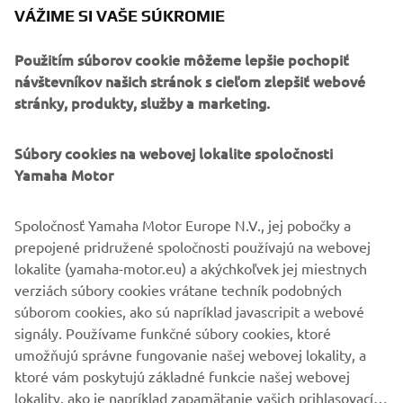
ČÍTAŤ VIAC
VÁŽIME SI VAŠE SÚKROMIE
Použitím súborov cookie môžeme lepšie pochopiť
návštevníkov našich stránok s cieľom zlepšiť webové
stránky, produkty, služby a marketing.
Súbory cookies na webovej lokalite spoločnosti
Yamaha Motor
Spoločnosť Yamaha Motor Europe N.V., jej pobočky a
prepojené pridružené spoločnosti používajú na webovej
lokalite (yamaha-motor.eu) a akýchkoľvek jej miestnych
XMAX 300 / 125 Authority
verziách súbory cookies vrátane techník podobných
Presnosť a kontrola pre mestské policajné nasadenie.
súborom cookies, ako sú napríklad javascripit a webové
ČÍTAŤ VIAC
signály. Používame funkčné súbory cookies, ktoré
umožňujú správne fungovanie našej webovej lokality, a
ktoré vám poskytujú základné funkcie našej webovej
lokality, ako je napríklad zapamätanie vašich prihlasovacích