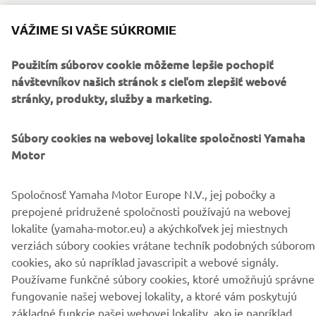
READ MORE ABOUT Y-AMT »
VÁŽIME SI VAŠE SÚKROMIE
Použitím súborov cookie môžeme lepšie pochopiť
návštevníkov našich stránok s cieľom zlepšiť webové
stránky, produkty, služby a marketing.
Downloads
Yamaha Authorities / Police Bike Brochure
(5.3MB)
Súbory cookies na webovej lokalite spoločnosti Yamaha
Motor
Spoločnosť Yamaha Motor Europe N.V., jej pobočky a
prepojené pridružené spoločnosti používajú na webovej
lokalite (yamaha-motor.eu) a akýchkoľvek jej miestnych
FIREMNÉ STRÁNKY
verziách súbory cookies vrátane techník podobných súborom
cookies, ako sú napríklad javascripit a webové signály.
Používame funkčné súbory cookies, ktoré umožňujú správne
B2B
fungovanie našej webovej lokality, a ktoré vám poskytujú
základné funkcie našej webovej lokality, ako je napríklad