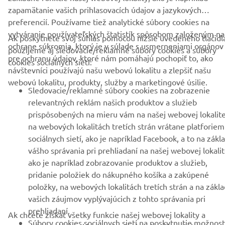
VIAC YAMAHA
zapamätanie vašich prihlasovacích údajov a jazykových
preferencií. Používame tiež analytické súbory cookies na
vytváranie používateľských štatistík spôsobom založeným na
PODPORA
Ak poskytnete svoj súhlas pomocou nižšie uvedeného tlačidl
ochrane súkromia, ktorý je v súlade s usmerneniami orgánov
použijeme aj sledovacie/reklamné súbory cookies a súbory
pre ochranu údajov, ktoré nám pomáhajú pochopiť to, ako
cookies sociálnych sietí:
návštevníci používajú našu webovú lokalitu a zlepšiť našu
BULLETIN
webovú lokalitu, produkty, služby a marketingové úsilie.
Sledovacie/reklamné súbory cookies na zobrazenie
Získajte medzi prvými informácie o najnovších ponukách,
špeciálnych akciách, nových verziách a mnoho ďalšieho
relevantných reklám našich produktov a služieb
prispôsobených na mieru vám na našej webovej lokalite
na webových lokalitách tretích strán vrátane platforiem
sociálnych sietí, ako je napríklad Facebook, a to na zákl
vášho správania pri prehliadaní na našej webovej lokalit
PRIHLÁSIŤ SA NA ODBER
ako je napríklad zobrazovanie produktov a služieb,
pridanie položiek do nákupného košíka a zakúpené
Prečítajte si naše Zásady ochrany osobných údajov, aby ste sa
položky, na webových lokalitách tretích strán a na zákl
dozvedeli, ako spracovávame vaše osobné údaje:
Ochrana
vašich záujmov vyplývajúcich z tohto správania pri
Osobných Údajov
prehliadaní.
Ak chcete získať všetky funkcie našej webovej lokality a
Súbory cookies sociálnych sietí na poskytnutie možnost