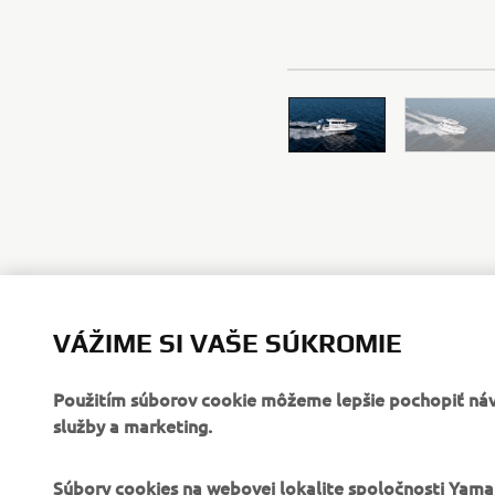
VÁŽIME SI VAŠE SÚKROMIE
Použitím súborov cookie môžeme lepšie pochopiť návš
služby a marketing.
FIREMNÉ STRÁNKY
B2B
Súbory cookies na webovej lokalite spoločnosti Yam