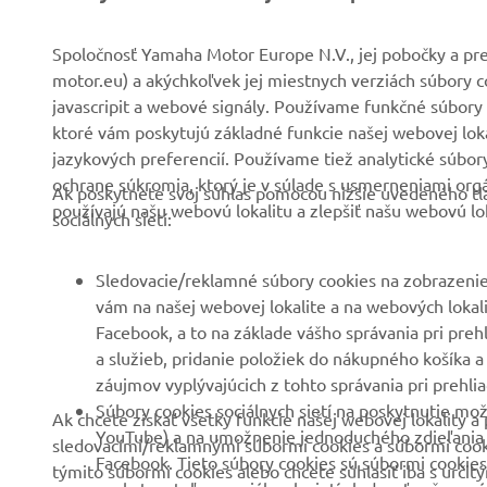
O nás
Systémy eBike
Spoločnosť Yamaha Motor Europe N.V., jej pobočky a pre
motor.eu) a akýchkoľvek jej miestnych verziách súbory 
Novinky
Úrady
javascripit a webové signály. Používame funkčné súbory 
Podujatia
Golf/Prevádzka
ktoré vám poskytujú základné funkcie našej webovej lokal
jazykových preferencií. Používame tiež analytické súbo
Tlač
Prví respondenti
ochrane súkromia, ktorý je v súlade s usmerneniami org
Ak poskytnete svoj súhlas pomocou nižšie uvedeného tla
Katalóg
Súprava autoškoly
používajú našu webovú lokalitu a zlepšiť našu webovú lok
sociálnych sietí:
Práca v spoločnosti
Robotics
Yamaha
Partnerstvá
Sledovacie/reklamné súbory cookies na zobrazenie
Staňte sa predajcom
vám na našej webovej lokalite a na webových lokalit
Technické informácie pre
Facebook, a to na základe vášho správania pri preh
Zásady týkajúce sa
nezávislých predajcov
a služieb, pridanie položiek do nákupného košíka a
ľudských práv
Yamalube Safety Data
záujmov vyplývajúcich z tohto správania pri prehlia
Základné zásady
Sheets
Súbory cookies sociálnych sietí na poskytnutie mož
Ak chcete získať všetky funkcie našej webovej lokality
udržateľnosti
YouTube) a na umožnenie jednoduchého zdieľania ob
sledovacími/reklamnými súbormi cookies a súbormi cookies
Facebook. Tieto súbory cookies sú súbormi cookies
týmito súbormi cookies alebo chcete súhlasiť iba s určit
Kanál pre oznamovateľov