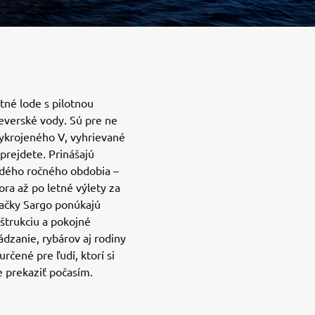
tné lode s pilotnou
everské vody. Sú pre ne
vykrojeného V, vyhrievané
 prejdete. Prinášajú
ždého ročného obdobia –
a až po letné výlety za
ačky Sargo ponúkajú
nštrukciu a pokojné
ádzanie, rybárov aj rodiny
rčené pre ľudí, ktorí si
e prekaziť počasím.