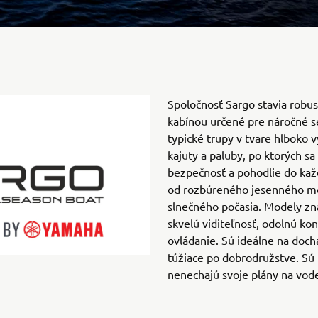
Spoločnosť Sargo stavia robus
kabínou určené pre náročné s
typické trupy v tvare hlboko 
kajuty a paluby, po ktorých sa
bezpečnosť a pohodlie do ka
od rozbúreného jesenného mor
slnečného počasia. Modely zn
skvelú viditeľnosť, odolnú ko
ovládanie. Sú ideálne na doch
túžiace po dobrodružstve. Sú u
nenechajú svoje plány na vod