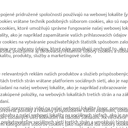
MyYamaha
Parts Catalogue
pojené pridružené spoločnosti používajú na webovej lokalite (
cookies vrátane techník podobných súborom cookies, ako sú nap
Yamaha Music
Rezervácia na servis
cookies, ktoré umožňujú správne fungovanie našej webovej loka
Yamaha Racing
Nájsť predajcu
ity, ako je napríklad zapamätanie vašich prihlasovacích údajov 
ry cookies na vytváranie používateľských štatistík spôsobom za
Yamaha Motor Global
Nakladaní s použitými
ánov pre ochranu údajov, ktoré nám pomáhajú pochopiť to, ako 
batériami
čidla, použijeme aj sledovacie/reklamné súbory cookies a súbo
Mobilné aplikácie
alitu, produkty, služby a marketingové úsilie.
 relevantných reklám našich produktov a služieb prispôsobený
ách tretích strán vrátane platforiem sociálnych sietí, ako je nap
liadaní na našej webovej lokalite, ako je napríklad zobrazovani
 zakúpené položky, na webových lokalitách tretích strán a na zá
daní.
nosti prezerania videí na našej webovej lokalite (napr. pomoco
 a prezerať ponuky a reklamy prispôsobené vašim záujmom, súhla
sahu z našej webovej lokality na sociálnych sieťach, ako je na
 sociálnych sietí kliknutím na tlačidlo Súhlasím. Ak nechcete s
 poskytovateľov sociálnych sietí tretích strán a umožňujú týmto
ými kategóriami súborov cookies (ako napríklad iba súbory cooki