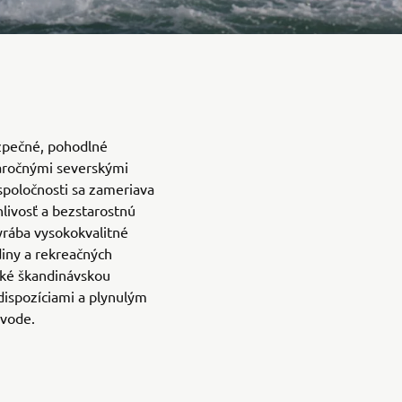
ezpečné, pohodlné
áročnými severskými
spoločnosti sa zameriava
hlivosť a bezstarostnú
yrába vysokokvalitné
diny a rekreačných
ické škandinávskou
dispozíciami a plynulým
vode.