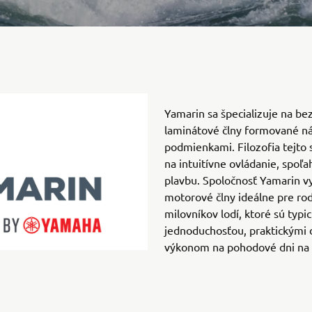
Yamarin sa špecializuje na b
laminátové člny formované n
podmienkami. Filozofia tejto 
na intuitívne ovládanie, spoľa
plavbu. Spoločnosť Yamarin v
motorové člny ideálne pre ro
milovníkov lodí, ktoré sú typ
jednoduchosťou, praktickými 
výkonom na pohodové dni na 