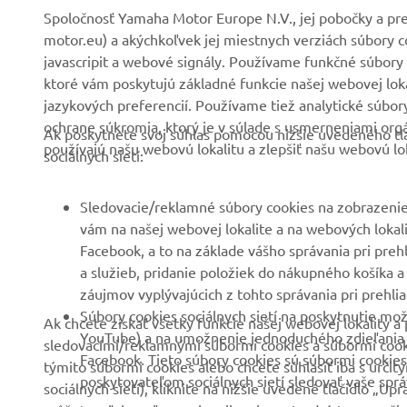
O nás
Systémy eBike
Spoločnosť Yamaha Motor Europe N.V., jej pobočky a pre
motor.eu) a akýchkoľvek jej miestnych verziách súbory 
Novinky
Úrady
javascripit a webové signály. Používame funkčné súbory 
Podujatia
Golf/Prevádzka
ktoré vám poskytujú základné funkcie našej webovej lokal
jazykových preferencií. Používame tiež analytické súbo
Tlač
Prví respondenti
ochrane súkromia, ktorý je v súlade s usmerneniami org
Ak poskytnete svoj súhlas pomocou nižšie uvedeného tla
Katalóg
Súprava autoškoly
používajú našu webovú lokalitu a zlepšiť našu webovú lok
sociálnych sietí:
Práca v spoločnosti
Robotics
Yamaha
Partnerstvá
Sledovacie/reklamné súbory cookies na zobrazenie
Staňte sa predajcom
vám na našej webovej lokalite a na webových lokalit
Technické informácie pre
Facebook, a to na základe vášho správania pri preh
Zásady týkajúce sa
nezávislých predajcov
a služieb, pridanie položiek do nákupného košíka a
ľudských práv
Yamalube Safety Data
záujmov vyplývajúcich z tohto správania pri prehlia
Základné zásady
Sheets
Súbory cookies sociálnych sietí na poskytnutie mož
Ak chcete získať všetky funkcie našej webovej lokality
udržateľnosti
YouTube) a na umožnenie jednoduchého zdieľania ob
sledovacími/reklamnými súbormi cookies a súbormi cookies
Facebook. Tieto súbory cookies sú súbormi cookies
týmito súbormi cookies alebo chcete súhlasiť iba s určit
Kanál pre oznamovateľov
poskytovateľom sociálnych sietí sledovať vaše správ
sociálnych sietí), kliknite na nižšie uvedené tlačidlo „U