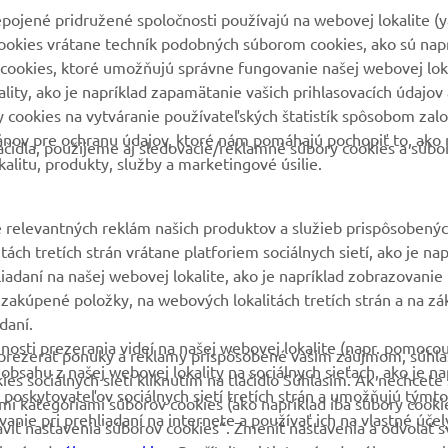
MyYamaha
Parts Catalogue
pojené pridružené spoločnosti používajú na webovej lokalite (
cookies vrátane techník podobných súborom cookies, ako sú nap
Yamaha Music
Rezervácia na servis
cookies, ktoré umožňujú správne fungovanie našej webovej loka
Yamaha Racing
Nájsť predajcu
ity, ako je napríklad zapamätanie vašich prihlasovacích údajov 
ry cookies na vytváranie používateľských štatistík spôsobom za
Yamaha Motor Global
Nakladaní s použitými
ánov pre ochranu údajov, ktoré nám pomáhajú pochopiť to, ako 
batériami
čidla, použijeme aj sledovacie/reklamné súbory cookies a súbo
Mobilné aplikácie
alitu, produkty, služby a marketingové úsilie.
 relevantných reklám našich produktov a služieb prispôsobený
ách tretích strán vrátane platforiem sociálnych sietí, ako je nap
liadaní na našej webovej lokalite, ako je napríklad zobrazovani
 zakúpené položky, na webových lokalitách tretích strán a na zá
daní.
nosti prezerania videí na našej webovej lokalite (napr. pomoco
 a prezerať ponuky a reklamy prispôsobené vašim záujmom, súhla
sahu z našej webovej lokality na sociálnych sieťach, ako je na
 sociálnych sietí kliknutím na tlačidlo Súhlasím. Ak nechcete s
 poskytovateľov sociálnych sietí tretích strán a umožňujú týmto
ými kategóriami súborov cookies (ako napríklad iba súbory cooki
anie pri prehliadaní na internete a používať ich na vlastné účel
praviť nastavenia súborov cookies“. Zmeniť nastavenia a odvolať s