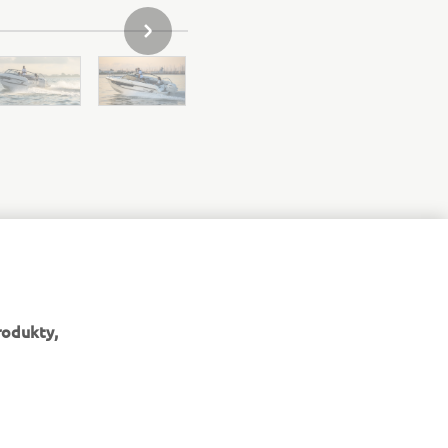
NASLEDUJÚCA POLOŽKA GALÉRIE
rodukty,
BULLETIN