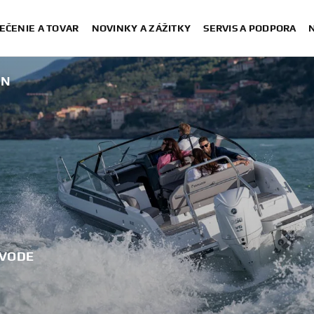
EČENIE A TOVAR
NOVINKY A ZÁŽITKY
SERVIS A PODPORA
IN
 VODE