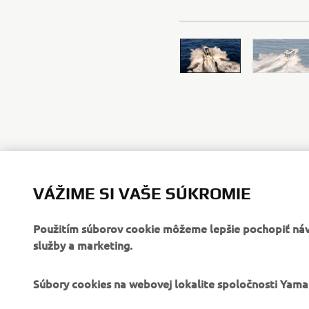
VÁŽIME SI VAŠE SÚKROMIE
Použitím súborov cookie môžeme lepšie pochopiť návš
služby a marketing.
FIREMNÉ STRÁNKY
B2B
Súbory cookies na webovej lokalite spoločnosti Yam